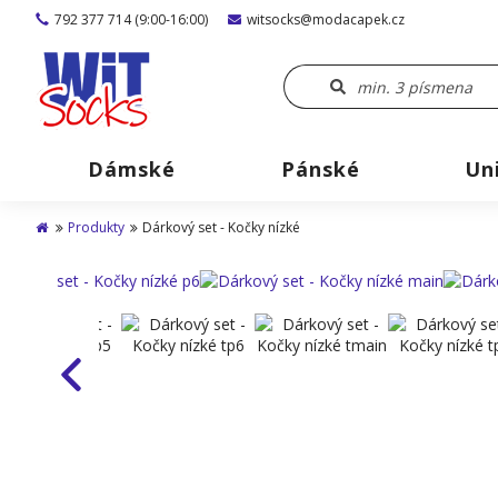
792 377 714 (9:00-16:00)
witsocks@modacapek.cz
Dámské
Pánské
Un
Produkty
Dárkový set - Kočky nízké