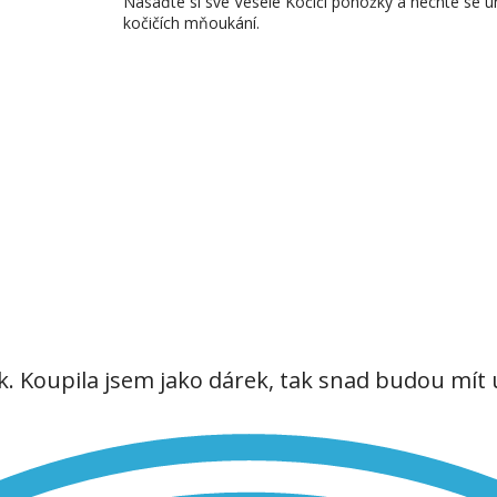
Nasaďte si své Veselé Kočičí ponožky a nechte se u
kočičích mňoukání.
k. Koupila jsem jako dárek, tak snad budou mít 