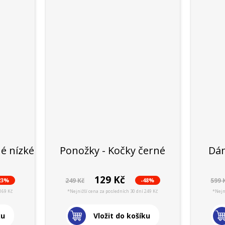
é nízké
Ponožky - Kočky černé
Dám
129 Kč
23%
-48%
249 Kč
599 
169 Kč
*Nejnižší cena za posledních 30 dní 249 Kč
*Nejn
ku
Vložit do košíku