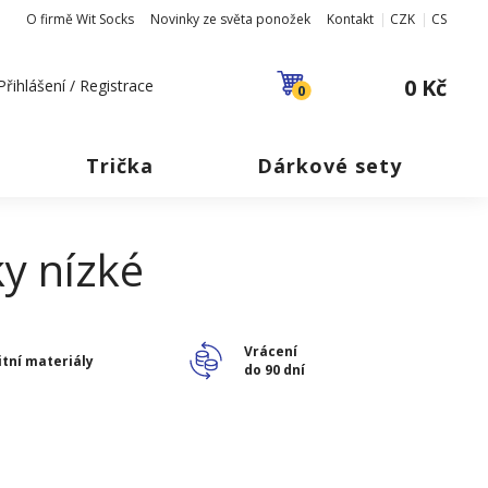
O firmě Wit Socks
Novinky ze světa ponožek
Kontakt
CZK
CS
0 Kč
Přihlášení / Registrace
0
Trička
Dárkové sety
ky nízké
Vrácení
itní materiály
do 90 dní