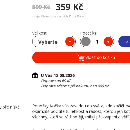
359 Kč
599 Kč
*Nejnižší cena za posledních 30 dní 599 Kč
Velikost
Počet ks:
Vyberte
Tab
-
+
Vložit do košíku
U Vás 12.08.2026
Doprava od 69 Kč
Doprava zdarma při nákupu nad 999 Kč
Ponožky Kočka vás zavedou do světa, kde kočičí zvě
bílé nízké,
okamžitě pocítíte tu lehkost a radost, kterou jen k
všechny, kteří se rádi smějí, milují překvapení a vě