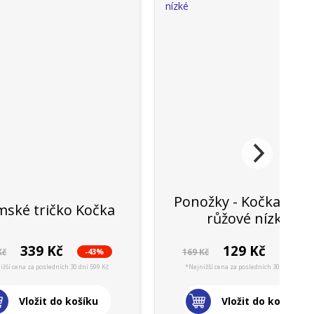
Ponožky - Kočka svět
ské tričko Kočka
růžové nízké
339 Kč
129 Kč
-43%
-23%
Kč
169 Kč
ižší cena za posledních 30 dní 599 Kč
*Nejnižší cena za posledních 30 dní 169 Kč
Vložit do košíku
Vložit do košíku