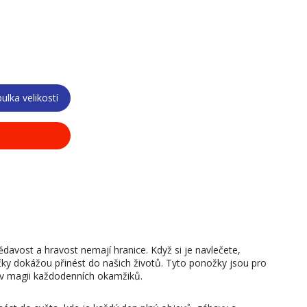
ulka velikostí
davost a hravost nemají hranice. Když si je navlečete,
očky dokážou přinést do našich životů. Tyto ponožky jsou pro
ří v magii každodenních okamžiků.