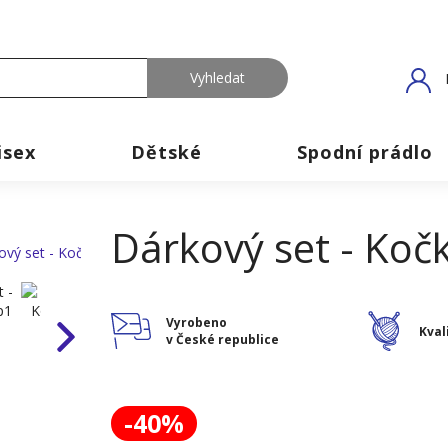
isex
Dětské
Spodní prádlo
Dárkový set - Koč
Vyrobeno
Kval
v České republice
-40%