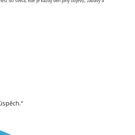
nést do světa, kde je každý den plný objevů, zábavy a
úspěch.“