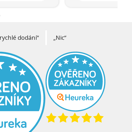
rychlé dodání“
„Nic“