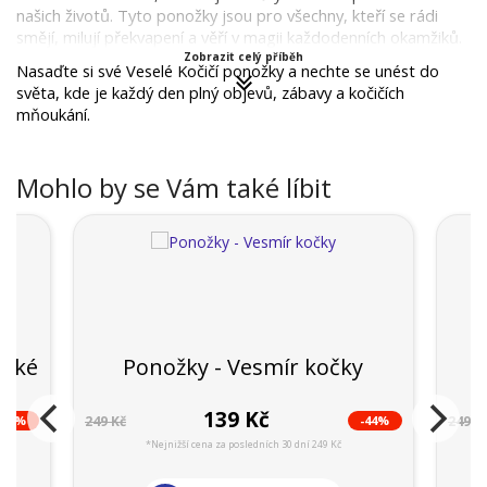
našich životů. Tyto ponožky jsou pro všechny, kteří se rádi 
smějí, milují překvapení a věří v magii každodenních okamžiků.
Zobrazit celý příběh
Nasaďte si své Veselé Kočičí ponožky a nechte se unést do 
světa, kde je každý den plný objevů, zábavy a kočičích 
mňoukání.
Mohlo by se Vám také líbit
ízké
Ponožky - Vesmír kočky
139 Kč
-23%
-44%
249 Kč
249 K
*Nejnižší cena za posledních 30 dní 249 Kč