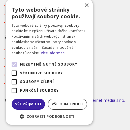
×
Kontakt
Tyto webové stránky
Tabulka velikostí
používají soubory cookie.
Ochrana osobních údajů GDPR
Tyto webové stránky používají soubory
cookie ke zlepšení uživatelského komfortu.
ZÁKAZNICKÝ SERVIS
Používáním našich webových stránek
souhlasíte se všemi soubory cookie v
souladu s našimi Zásadami používání
Obchodní podmínky
souborů cookie.
Více informací
Doprava a platba
NEZBYTNĚ NUTNÉ SOUBORY
Reklamace
VÝKONOVÉ SOUBORY
Přihlášení
SOUBORY CÍLENÍ
Registrace
FUNKČNÍ SOUBORY
©2026 MODA ČAPEK s.r.o. Made by
INIZIO Internet media s.r.o.
VŠE PŘIJMOUT
VŠE ODMÍTNOUT
|
nastavení cookies
ZOBRAZIT PODROBNOSTI