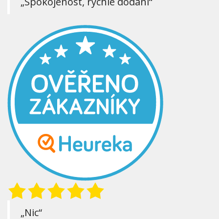
„Spokojenost, rychlé dodání“
„Nic“