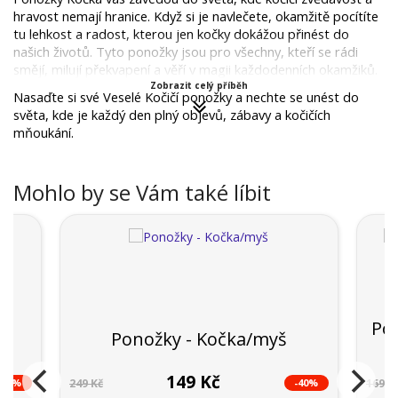
hravost nemají hranice. Když si je navlečete, okamžitě pocítíte 
tu lehkost a radost, kterou jen kočky dokážou přinést do 
našich životů. Tyto ponožky jsou pro všechny, kteří se rádi 
smějí, milují překvapení a věří v magii každodenních okamžiků.
Zobrazit celý příběh
Nasaďte si své Veselé Kočičí ponožky a nechte se unést do 
světa, kde je každý den plný objevů, zábavy a kočičích 
mňoukání.
Mohlo by se Vám také líbit
Pon
Ponožky - Kočka/myš
149 Kč
-48%
-40%
249 Kč
169 K