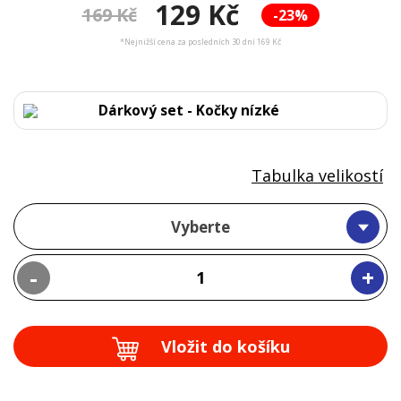
129 Kč
169 Kč
-23%
*Nejnižší cena za posledních 30 dní 169 Kč
Dárkový set - Kočky nízké
Tabulka velikostí
Vyberte
-
+
Vložit do košíku