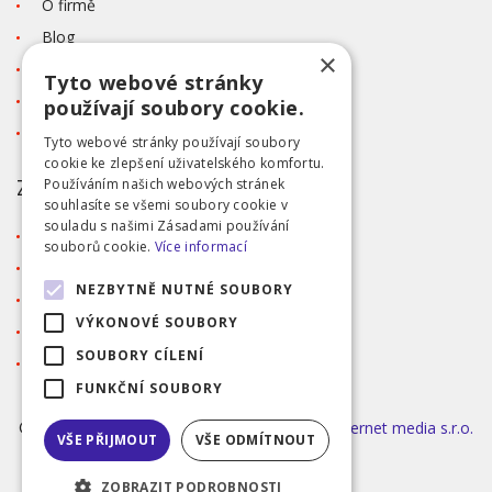
O firmě
Blog
×
Kontakt
Tyto webové stránky
Tabulka velikostí
používají soubory cookie.
Ochrana osobních údajů GDPR
Tyto webové stránky používají soubory
cookie ke zlepšení uživatelského komfortu.
ZÁKAZNICKÝ SERVIS
Používáním našich webových stránek
souhlasíte se všemi soubory cookie v
souladu s našimi Zásadami používání
Obchodní podmínky
souborů cookie.
Více informací
Doprava a platba
NEZBYTNĚ NUTNÉ SOUBORY
Reklamace
VÝKONOVÉ SOUBORY
Přihlášení
SOUBORY CÍLENÍ
Registrace
FUNKČNÍ SOUBORY
©2026 MODA ČAPEK s.r.o. Made by
INIZIO Internet media s.r.o.
VŠE PŘIJMOUT
VŠE ODMÍTNOUT
|
nastavení cookies
ZOBRAZIT PODROBNOSTI