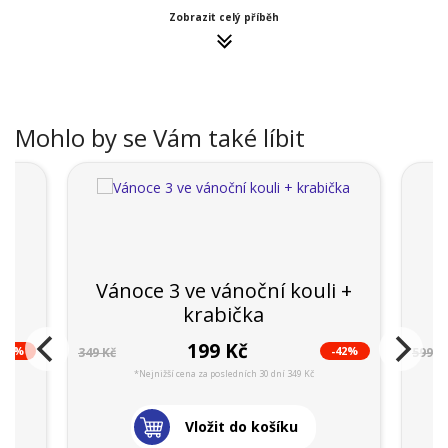
Zobrazit celý příběh
Mohlo by se Vám také líbit
Vánoce 3 ve vánoční kouli +
krabička
199 Kč
-44%
-42%
349 Kč
599 K
*Nejnižší cena za posledních 30 dní 349 Kč
Vložit do košíku