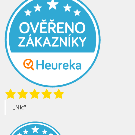
„Nic“