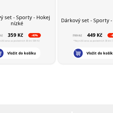
ý set - Sporty - Hokej
Dárkový set - Sporty -
nízké
359 Kč
449 Kč
-40%
-
Kč
799 Kč
ižší cena za posledních 30 dní 599 Kč
*Nejnižší cena za posledních 30 dní 
Vložit do košíku
Vložit do koší