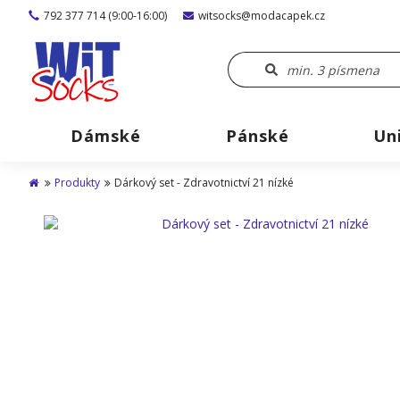
792 377 714 (9:00-16:00)
witsocks@modacapek.cz
Dámské
Pánské
Un
Produkty
Dárkový set - Zdravotnictví 21 nízké