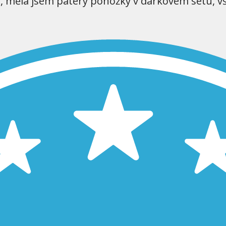
í, měla jsem patery ponožky v dárkovém setu, v