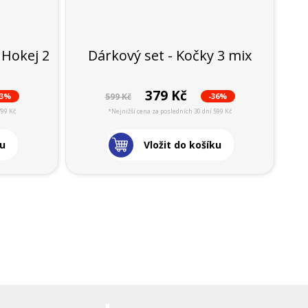
 Hokej 2
Dárkový set - Kočky 3 mix
379 Kč
43%
-36%
599 Kč
799 Kč
*Nejnižší cena za posledních 30 dní 599 Kč
ku
Vložit do košíku