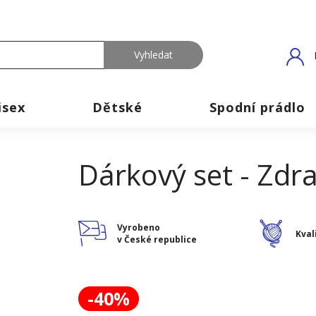
isex
Dětské
Spodní prádlo
Dárkový set - Zdra
Vyrobeno
Kval
v České republice
-40%