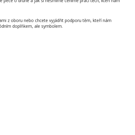
je péče o druhé a jak si nesmírně ceníme práci těch, kteří nám
 sami z oboru nebo chcete vyjádřit podporu těm, kteří nám
módním doplňkem, ale symbolem.