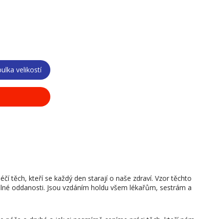
ulka velikostí
í těch, kteří se každý den starají o naše zdraví. Vzor těchto
 plné oddanosti. Jsou vzdáním holdu všem lékařům, sestrám a