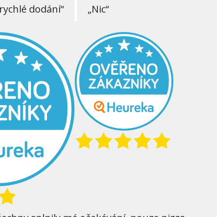
rychlé dodání“
„Nic“