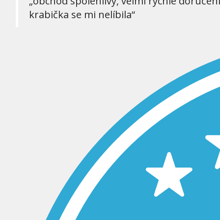
„obchod spolehlivý, velmi rychlé doručen
krabička se mi nelíbila“