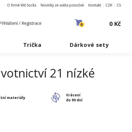
O firmě Wit Socks
Novinky ze světa ponožek
Kontakt
CZK
CS
0 Kč
Přihlášení / Registrace
0
Trička
Dárkové sety
votnictví 21 nízké
Vrácení
itní materiály
do 90 dní