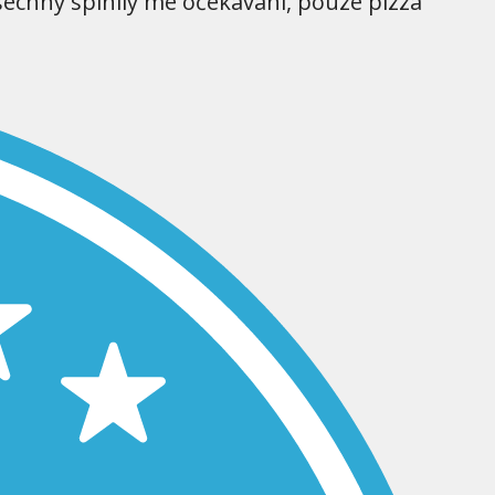
šechny splnily mé očekávání, pouze pizza