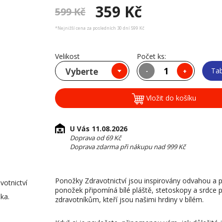
359 Kč
599 Kč
*Nejnižší cena za posledních 30 dní 599 Kč
Velikost
Počet ks:
Vyberte
Tab
-
+
Vložit do košíku
U Vás 11.08.2026
Doprava od 69 Kč
Doprava zdarma při nákupu nad 999 Kč
Ponožky Zdravotnictví jsou inspirovány odvahou a péč
votnictví
ponožek připomíná bílé pláště, stetoskopy a srdce
ka.
zdravotníkům, kteří jsou našimi hrdiny v bílém.