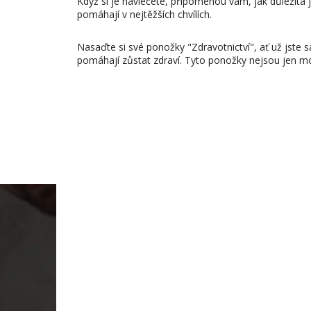
Když si je navlečete, připomenou vám, jak důležitá 
pomáhají v nejtěžších chvílích.
Nasaďte si své ponožky "Zdravotnictví", ať už jste
pomáhají zůstat zdraví. Tyto ponožky nejsou jen 