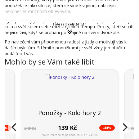
ponožek je jako silnice, která se vine krajinou, nabízející
nekonečné možnosti objevování.
Tyto ponožky jsou pro ty, kteří milují pocit, když pedály otáčejí
Zobrazit celý příběh
kola a svět kolem sebe mizí v rychlém tempu. Pro ty, kteří se cítí
nejvíce živí, když se prohání po krajině na svém dvoukole.
Po navlečení vám připomenou radost z jízdy a motivují vás k
dalším výletům. S těmito ponožkami je svět vždy jen otáčku
pedálů od vás.
Mohlo by se Vám také líbit
D
Ponožky - Kolo hory 2
139 Kč
-43%
-44%
249 Kč
599 K
*Nejnižší cena za posledních 30 dní 249 Kč