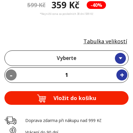
359 Kč
599 Kč
-40%
*Nejnižší cena za posledních 30 dní 599 Kč
Tabulka velikostí
Vyberte
-
+
Vložit do košíku
Doprava zdarma při nákupu nad 999 Kč
Vrácení do 90 dní