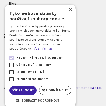
Blog
×
Kontakt
Tyto webové stránky
Tabulka velikostí
používají soubory cookie.
Ochrana osobních údajů GDPR
Tyto webové stránky používají soubory
cookie ke zlepšení uživatelského komfortu.
ZÁKAZNICKÝ SERVIS
Používáním našich webových stránek
souhlasíte se všemi soubory cookie v
souladu s našimi Zásadami používání
Obchodní podmínky
souborů cookie.
Více informací
Doprava a platba
NEZBYTNĚ NUTNÉ SOUBORY
Reklamace
VÝKONOVÉ SOUBORY
Přihlášení
SOUBORY CÍLENÍ
Registrace
FUNKČNÍ SOUBORY
©2026 MODA ČAPEK s.r.o. Made by
INIZIO Internet media s.r.o.
VŠE PŘIJMOUT
VŠE ODMÍTNOUT
|
nastavení cookies
ZOBRAZIT PODROBNOSTI