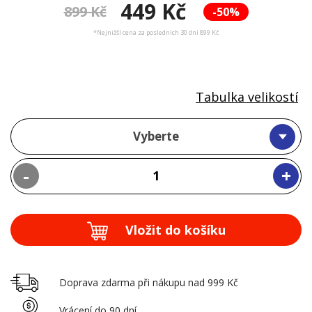
449 Kč
899 Kč
-50%
*Nejnižší cena za posledních 30 dní 899 Kč
Tabulka velikostí
Vyberte
-
+
Vložit do košíku
Doprava zdarma při nákupu nad 999 Kč
Vrácení do 90 dní