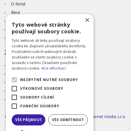
O firmě
Blog
×
Kontakt
Tyto webové stránky
Tabulka velikostí
používají soubory cookie.
Ochrana osobních údajů GDPR
Tyto webové stránky používají soubory
cookie ke zlepšení uživatelského komfortu.
ZÁKAZNICKÝ SERVIS
Používáním našich webových stránek
souhlasíte se všemi soubory cookie v
souladu s našimi Zásadami používání
Obchodní podmínky
souborů cookie.
Více informací
Doprava a platba
NEZBYTNĚ NUTNÉ SOUBORY
Reklamace
VÝKONOVÉ SOUBORY
Přihlášení
SOUBORY CÍLENÍ
Registrace
FUNKČNÍ SOUBORY
©2026 MODA ČAPEK s.r.o. Made by
INIZIO Internet media s.r.o.
VŠE PŘIJMOUT
VŠE ODMÍTNOUT
|
nastavení cookies