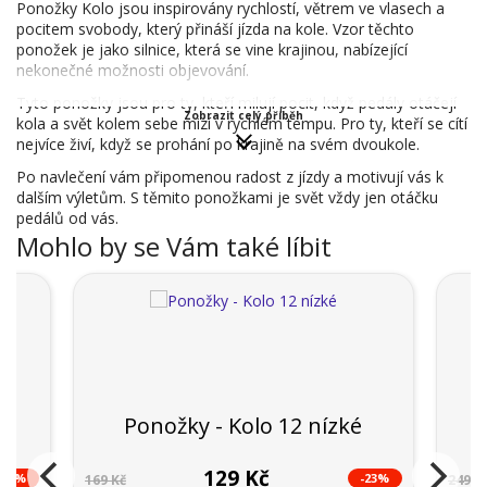
Ponožky Kolo jsou inspirovány rychlostí, větrem ve vlasech a
pocitem svobody, který přináší jízda na kole. Vzor těchto
ponožek je jako silnice, která se vine krajinou, nabízející
nekonečné možnosti objevování.
Tyto ponožky jsou pro ty, kteří milují pocit, když pedály otáčejí
Zobrazit celý příběh
kola a svět kolem sebe mizí v rychlém tempu. Pro ty, kteří se cítí
nejvíce živí, když se prohání po krajině na svém dvoukole.
Po navlečení vám připomenou radost z jízdy a motivují vás k
dalším výletům. S těmito ponožkami je svět vždy jen otáčku
pedálů od vás.
Mohlo by se Vám také líbit
lo
Ponožky - Kolo 12 nízké
129 Kč
-50%
-23%
169 Kč
249 K