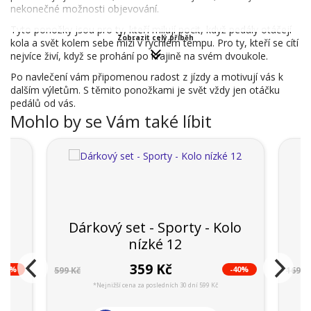
nekonečné možnosti objevování.
Tyto ponožky jsou pro ty, kteří milují pocit, když pedály otáčejí
Zobrazit celý příběh
kola a svět kolem sebe mizí v rychlém tempu. Pro ty, kteří se cítí
nejvíce živí, když se prohání po krajině na svém dvoukole.
Po navlečení vám připomenou radost z jízdy a motivují vás k
dalším výletům. S těmito ponožkami je svět vždy jen otáčku
pedálů od vás.
Mohlo by se Vám také líbit
Dárkový set - Sporty - Kolo
nízké 12
359 Kč
-40%
-40%
599 Kč
169 K
*Nejnižší cena za posledních 30 dní 599 Kč