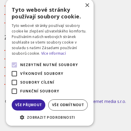
×
Kontakt
Tyto webové stránky
Tabulka velikostí
používají soubory cookie.
Ochrana osobních údajů GDPR
Tyto webové stránky používají soubory
cookie ke zlepšení uživatelského komfortu.
ZÁKAZNICKÝ SERVIS
Používáním našich webových stránek
souhlasíte se všemi soubory cookie v
souladu s našimi Zásadami používání
Obchodní podmínky
souborů cookie.
Více informací
Doprava a platba
NEZBYTNĚ NUTNÉ SOUBORY
Reklamace
VÝKONOVÉ SOUBORY
Přihlášení
SOUBORY CÍLENÍ
Registrace
FUNKČNÍ SOUBORY
©2026 MODA ČAPEK s.r.o. Made by
INIZIO Internet media s.r.o.
VŠE PŘIJMOUT
VŠE ODMÍTNOUT
|
nastavení cookies
ZOBRAZIT PODROBNOSTI