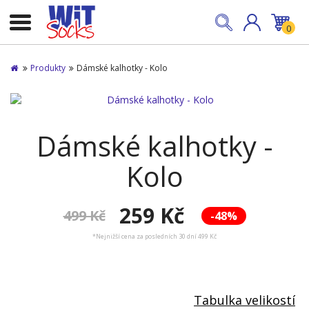
0
Produkty
Dámské kalhotky - Kolo
Dámské kalhotky -
Kolo
259 Kč
499 Kč
-48%
*Nejnižší cena za posledních 30 dní 499 Kč
Tabulka velikostí