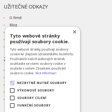
UŽITEČNÉ ODKAZY
O firmě
Blog
×
Kontakt
Tyto webové stránky
Tabulka velikostí
používají soubory cookie.
Ochrana osobních údajů GDPR
Tyto webové stránky používají soubory
cookie ke zlepšení uživatelského komfortu.
ZÁKAZNICKÝ SERVIS
Používáním našich webových stránek
souhlasíte se všemi soubory cookie v
souladu s našimi Zásadami používání
Obchodní podmínky
souborů cookie.
Více informací
Doprava a platba
NEZBYTNĚ NUTNÉ SOUBORY
Reklamace
VÝKONOVÉ SOUBORY
Přihlášení
SOUBORY CÍLENÍ
Registrace
FUNKČNÍ SOUBORY