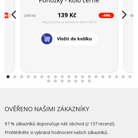
s
Ponožky - Kolo černé
139 Kč
-44%
-44%
249 Kč
249 K
*Nejnižší cena za posledních 30 dní 249 Kč
Vložit do košíku
OVĚŘENO NAŠIMI ZÁKAZNÍKY
97 % zákazníků doporučuje náš obchod (z 137 recenzí).
Prohlédněte si vybraná hodnocení našich zákazníků.