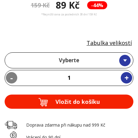
89 Kč
159 Kč
-44%
*Nejnižší cena za posledních 30 dní 159 Kč
Tabulka velikostí
Vyberte
-
+
Vložit do košíku
Doprava zdarma při nákupu nad 999 Kč
Vrácení do 90 dní