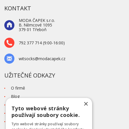
KONTAKT
MODA ČAPEK s.r.o.
B. Němcové 1095
379 01 Třeboň
792 377 714 (9:00-16:00)
witsocks@modacapek.cz
UŽITEČNÉ ODKAZY
O firmě
Blog
×
Kontakt
Tyto webové stránky
Tabulka velikostí
používají soubory cookie.
Ochrana osobních údajů GDPR
Tyto webové stránky používají soubory