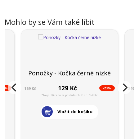
Mohlo by se Vám také líbit
ké
Ponožky - Kočka černé nízké
129 Kč
-23%
-23%
169 Kč
249 K
*Nejnižší cena za posledních 30 dní 169 Kč
Vložit do košíku