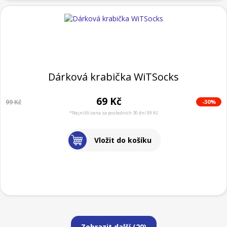
Dárková krabička WiTSocks
69 Kč
-30%
99 Kč
*Nejnižší cena za posledních 30 dní 99 Kč
Vložit do košíku
Zobrazit další (
20
)