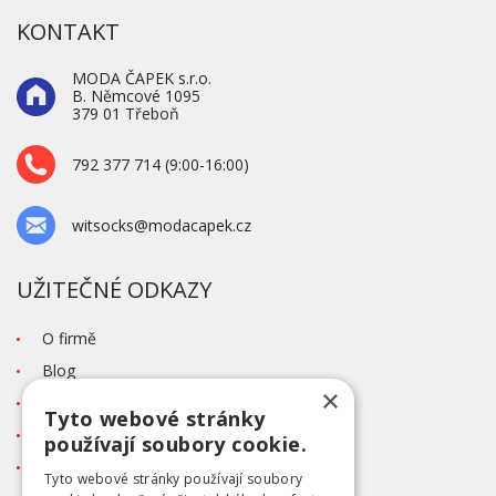
KONTAKT
MODA ČAPEK s.r.o.
B. Němcové 1095
379 01 Třeboň
792 377 714 (9:00-16:00)
witsocks@modacapek.cz
UŽITEČNÉ ODKAZY
O firmě
Blog
×
Kontakt
Tyto webové stránky
Tabulka velikostí
používají soubory cookie.
Ochrana osobních údajů GDPR
Tyto webové stránky používají soubory