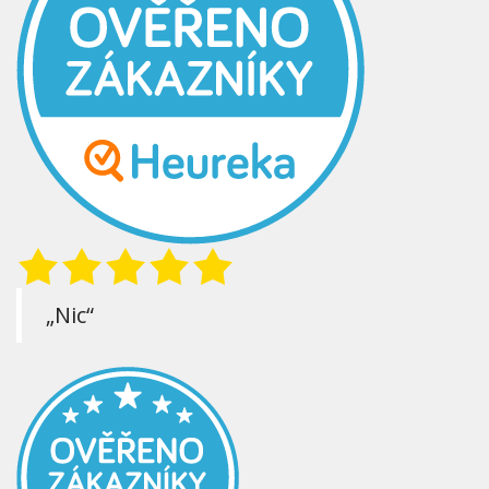
„Nic“