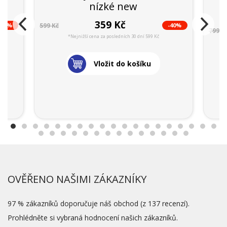
nízké new
359 Kč
-40%
-40%
599 Kč
799 K
*Nejnižší cena za posledních 30 dní 599 Kč
Vložit do košíku
OVĚŘENO NAŠIMI ZÁKAZNÍKY
97 % zákazníků doporučuje náš obchod (z 137 recenzí).
Prohlédněte si vybraná hodnocení našich zákazníků.