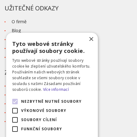
UŽITEČNÉ ODKAZY
O firmě
Blog
×
Kontakt
Tyto webové stránky
Tabulka velikostí
používají soubory cookie.
Ochrana osobních údajů GDPR
Tyto webové stránky používají soubory
cookie ke zlepšení uživatelského komfortu.
ZÁKAZNICKÝ SERVIS
Používáním našich webových stránek
souhlasíte se všemi soubory cookie v
souladu s našimi Zásadami používání
Obchodní podmínky
souborů cookie.
Více informací
Doprava a platba
NEZBYTNĚ NUTNÉ SOUBORY
Reklamace
VÝKONOVÉ SOUBORY
Přihlášení
SOUBORY CÍLENÍ
Registrace
FUNKČNÍ SOUBORY