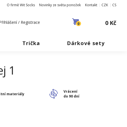
O firmě Wit Socks
Novinky ze světa ponožek
Kontakt
CZK
CS
0 Kč
Přihlášení / Registrace
0
Trička
Dárkové sety
j 1
Vrácení
itní materiály
do 90 dní