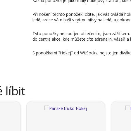
Každá ponožka je jako malý hokejový stadion, kde 
Při nošení těchto ponožek, cítíte, jak vás ovládá ho
ledě, srdce vám buší v rytmu bitvy na ledě, a dokonce 
Tyto ponožky nejsou jen oblečením, jsou zážitkem.
do centra akce, kde můžete cítit adrenalin, vášeň a
S ponožkami "Hokej" od WitSocks, nejste jen diváke
líbit