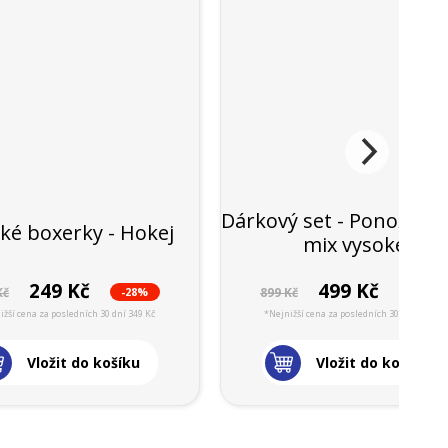
Dárkový set - Ponožky H
ké boxerky - Hokej
mix vysoké
249 Kč
499 Kč
-28%
-44%
Kč
899 Kč
ižší cena za posledních 30 dní 349 Kč
*Nejnižší cena za posledních 30 dní 899 Kč
Vložit do košíku
Vložit do košíku