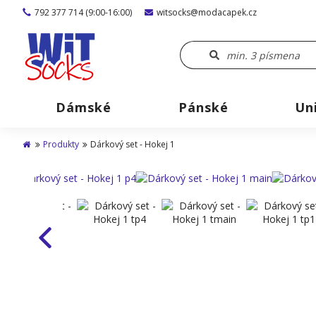
792 377 714 (9:00-16:00)
witsocks@modacapek.cz
Dámské
Pánské
Un
Produkty
Dárkový set - Hokej 1