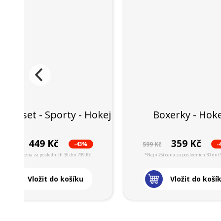
kový set - Sporty - Hokej
Boxerky - Hoke
449 Kč
359 Kč
-43%
-
799 Kč
599 Kč
*Nejnižší cena za posledních 30 dní 799 Kč
*Nejnižší cena za posledních 30 dní 
Vložit do košíku
Vložit do koší