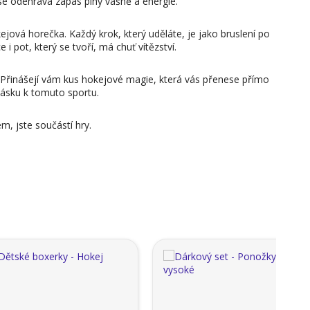
se odehrává zápas plný vášně a energie.
kejová horečka. Každý krok, který uděláte, je jako bruslení po
i pot, který se tvoří, má chuť vítězství.
 Přinášejí vám kus hokejové magie, která vás přenese přímo
 lásku k tomuto sportu.
m, jste součástí hry.