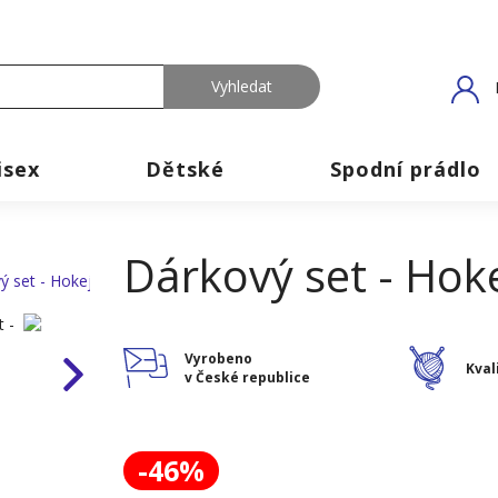
isex
Dětské
Spodní prádlo
Dárkový set - Hoke
Vyrobeno
Kval
v České republice
-46%