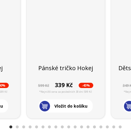
j
Pánské tričko Hokej
Děts
339 Kč
40%
-43%
599 Kč
349 
599 Kč
*Nejnižší cena za posledních 30 dní 599 Kč
*Nejn
ku
Vložit do košíku