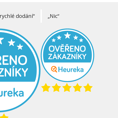
rychlé dodání“
„Nic“