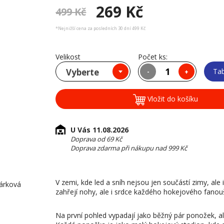
269 Kč
499 Kč
*Nejnižší cena za posledních 30 dní 499 Kč
Velikost
Počet ks:
Vyberte
Tab
-
+
Vložit do košíku
U Vás 11.08.2026
Doprava od 69 Kč
Doprava zdarma při nákupu nad 999 Kč
V zemi, kde led a sníh nejsou jen součástí zimy, ale
dárková
zahřejí nohy, ale i srdce každého hokejového fanou
Na první pohled vypadají jako běžný pár ponožek, ale