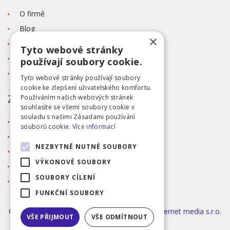
O firmě
Blog
×
Kontakt
Tyto webové stránky
Tabulka velikostí
používají soubory cookie.
Ochrana osobních údajů GDPR
Tyto webové stránky používají soubory
cookie ke zlepšení uživatelského komfortu.
ZÁKAZNICKÝ SERVIS
Používáním našich webových stránek
souhlasíte se všemi soubory cookie v
souladu s našimi Zásadami používání
Obchodní podmínky
souborů cookie.
Více informací
Doprava a platba
NEZBYTNĚ NUTNÉ SOUBORY
Reklamace
VÝKONOVÉ SOUBORY
Přihlášení
SOUBORY CÍLENÍ
Registrace
FUNKČNÍ SOUBORY
©2026 MODA ČAPEK s.r.o. Made by
INIZIO Internet media s.r.o.
VŠE PŘIJMOUT
VŠE ODMÍTNOUT
|
nastavení cookies