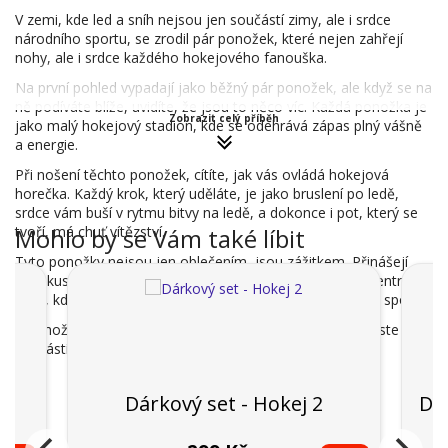
V zemi, kde led a sníh nejsou jen součástí zimy, ale i srdce
národního sportu, se zrodil pár ponožek, které nejen zahřejí
nohy, ale i srdce každého hokejového fanouška.
Na první pohled vypadají jako běžný pár ponožek, ale když se na
ně podíváte blíže, uvidíte, že jsou to něco víc. Každá ponožka je
Zobrazit celý příběh
jako malý hokejový stadion, kde se odehrává zápas plný vášně
a energie.
Při nošení těchto ponožek, cítíte, jak vás ovládá hokejová
horečka. Každý krok, který uděláte, je jako bruslení po ledě,
srdce vám buší v rytmu bitvy na ledě, a dokonce i pot, který se
tvoří, má chuť vítězství.
Mohlo by se Vám také líbit
Tyto ponožky nejsou jen oblečením, jsou zážitkem. Přinášejí
vám kus hokejové magie, která vás přenese přímo do centra
akce, kde můžete cítit adrenalin, vášeň a lásku k tomuto sportu.
S ponožkami "Hokej" od WitSocks, nejste jen divákem, jste
součástí hry.
Dárkový set - Hokej 2
Dár