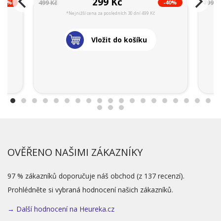
299 Kč
-40%
-40%
499 Kč
799 K
*Nejnižší cena za posledních 30 dní 499 Kč
Vložit do košíku
OVĚŘENO NAŠIMI ZÁKAZNÍKY
97 % zákazníků doporučuje náš obchod (z 137 recenzí).
Prohlédněte si vybraná hodnocení našich zákazníků.
→ Další hodnocení na Heureka.cz