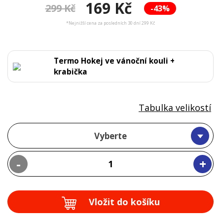
169 Kč
299 Kč
-43%
*Nejnižší cena za posledních 30 dní 299 Kč
Termo Hokej ve vánoční kouli +
krabička
Tabulka velikostí
Vyberte
-
+
Vložit do košíku