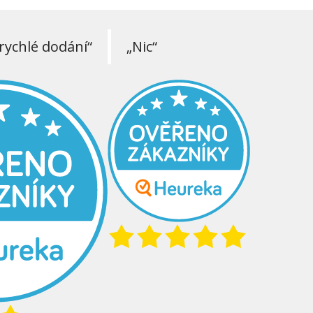
rychlé dodání“
„Nic“