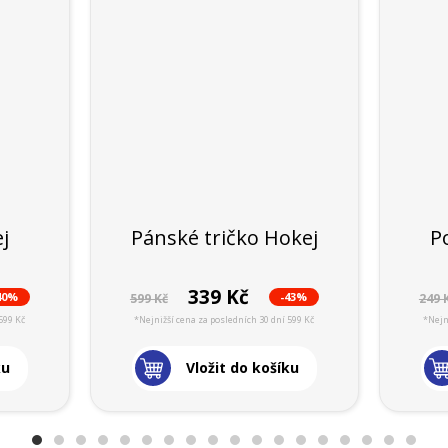
j
Pánské tričko Hokej
P
339 Kč
40%
-43%
599 Kč
249 
599 Kč
*Nejnižší cena za posledních 30 dní 599 Kč
*Nejn
ku
Vložit do košíku