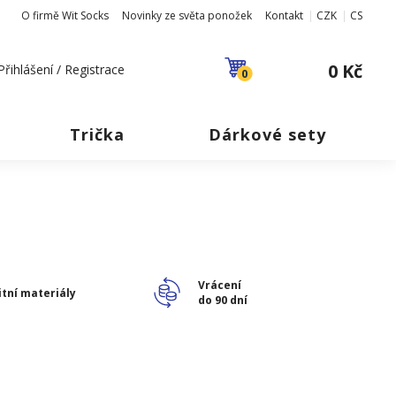
O firmě Wit Socks
Novinky ze světa ponožek
Kontakt
CZK
CS
0 Kč
Přihlášení / Registrace
0
Trička
Dárkové sety
Vrácení
itní materiály
do 90 dní