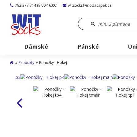
792 377 714 (9:00-16:00)
witsocks@modacapek.cz
Dámské
Pánské
Un
Produkty
Ponožky - Hokej