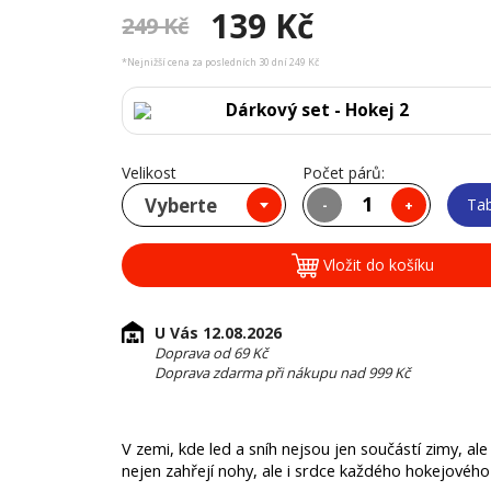
139 Kč
249 Kč
*Nejnižší cena za posledních 30 dní 249 Kč
Dárkový set - Hokej 2
Velikost
Počet párů:
Vyberte
Tab
-
+
Vložit do košíku
U Vás 12.08.2026
Doprava od 69 Kč
Doprava zdarma při nákupu nad 999 Kč
V zemi, kde led a sníh nejsou jen součástí zimy, ale
nejen zahřejí nohy, ale i srdce každého hokejového