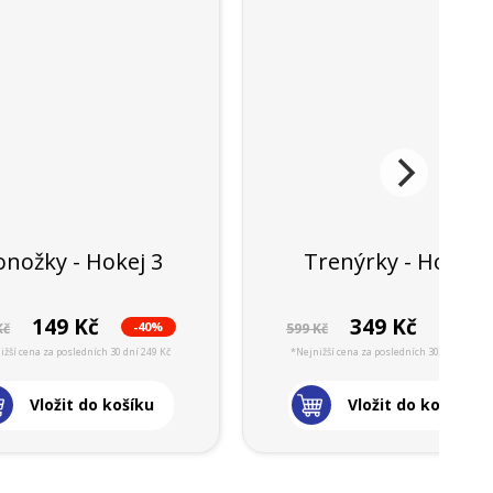
onožky - Hokej 3
Trenýrky - Hokej
149 Kč
349 Kč
-40%
-41%
Kč
599 Kč
ižší cena za posledních 30 dní 249 Kč
*Nejnižší cena za posledních 30 dní 599 Kč
Vložit do košíku
Vložit do košíku