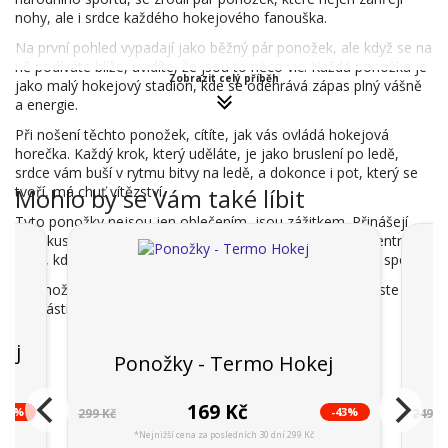
nohy, ale i srdce každého hokejového fanouška.
Na první pohled vypadají jako běžný pár ponožek, ale když se na
ně podíváte blíže, uvidíte, že jsou to něco víc. Každá ponožka je
Zobrazit celý příběh
jako malý hokejový stadion, kde se odehrává zápas plný vášně
a energie.
Při nošení těchto ponožek, cítíte, jak vás ovládá hokejová
horečka. Každý krok, který uděláte, je jako bruslení po ledě,
srdce vám buší v rytmu bitvy na ledě, a dokonce i pot, který se
tvoří, má chuť vítězství.
Mohlo by se Vám také líbit
Tyto ponožky nejsou jen oblečením, jsou zážitkem. Přinášejí
vám kus hokejové magie, která vás přenese přímo do centra
akce, kde můžete cítit adrenalin, vášeň a lásku k tomuto sportu.
S ponožkami "Hokej" od WitSocks, nejste jen divákem, jste
součástí hry.
kej
Ponožky - Termo Hokej
169 Kč
-46%
-43%
299 Kč
249 K
*Nejnižší cena za posledních 30 dní 299 Kč