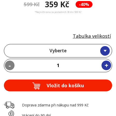
359 Kč
599 Kč
-40%
*Nejnižší cena za posledních 30 dní 599 Kč
Tabulka velikostí
Vyberte
-
+
Vložit do košíku
Doprava zdarma při nákupu nad 999 Kč
Vrácení do 90 dní