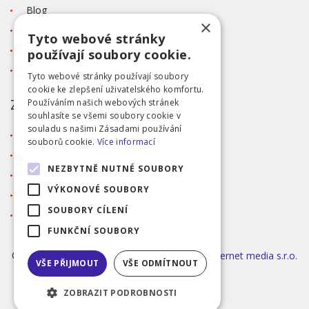
Blog
×
Kontakt
Tyto webové stránky
Tabulka velikostí
používají soubory cookie.
Ochrana osobních údajů GDPR
Tyto webové stránky používají soubory
cookie ke zlepšení uživatelského komfortu.
ZÁKAZNICKÝ SERVIS
Používáním našich webových stránek
souhlasíte se všemi soubory cookie v
souladu s našimi Zásadami používání
Obchodní podmínky
souborů cookie.
Více informací
Doprava a platba
NEZBYTNĚ NUTNÉ SOUBORY
Reklamace
VÝKONOVÉ SOUBORY
Přihlášení
SOUBORY CÍLENÍ
Registrace
FUNKČNÍ SOUBORY
©2026 MODA ČAPEK s.r.o. Made by
INIZIO Internet media s.r.o.
VŠE PŘIJMOUT
VŠE ODMÍTNOUT
|
nastavení cookies
ZOBRAZIT PODROBNOSTI