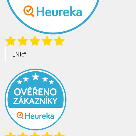
„Nic“