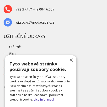
792 377 714 (9:00-16:00)
witsocks@modacapek.cz
UŽITEČNÉ ODKAZY
O firmě
Blog
×
Kontakt
Tyto webové stránky
Tabulka velikostí
používají soubory cookie.
Ochrana osobních údajů GDPR
Tyto webové stránky používají soubory
cookie ke zlepšení uživatelského komfortu.
ZÁKAZNICKÝ SERVIS
Používáním našich webových stránek
souhlasíte se všemi soubory cookie v
souladu s našimi Zásadami používání
Obchodní podmínky
souborů cookie.
Více informací
Doprava a platba