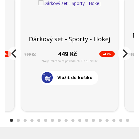
Dá
Dárkový set - Sporty - Hokej
449 Kč
-41%
-43%
799 Kč
799 K
*Nejnižší cena za posledních 30 dní 799 Kč
Vložit do košíku