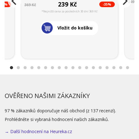
249 K
239 Kč
-35%
-35%
369 Kč
*Nejnižší cena za posledních 30 dní 369 Kč
Vložit do košíku
OVĚŘENO NAŠIMI ZÁKAZNÍKY
97 % zákazníků doporučuje náš obchod (z 137 recenzí).
Prohlédněte si vybraná hodnocení našich zákazníků.
→ Další hodnocení na Heureka.cz