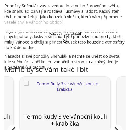
Ponožky Sněhulák vás zavedou do zimního čarovného světa,
kde sněhuláci ožívají a rozdávají úsměvy a radost. Každý steh
těchto ponožek je jako kouzelná vločka, která vám připomene
veselé chvíle vánočního období.
Když si je navlečete, okamžitě vás obklopí atmosféra svátků
Zobrazit celý příběh
plných pohody, lásky a smíchu. Tyto ponožky jsou pro ty, kteří
milují Vánoce a chtějí si přinést kousek této kouzelné atmosféry
do každého dne.
Nasaďte si své ponožky Sněhulák a nechte se unést do světa,
kde sněhuláci tančí kolem vánočního stromku a každý den je
plný zázraků a radosti.
Mohlo by se Vám také líbit
ouli
Termo Rudy 3 ve vánoční kouli
P
+ krabička