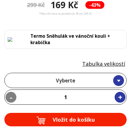
169 Kč
299 Kč
-43%
*Nejnižší cena za posledních 30 dní 299 Kč
Termo Sněhulák ve vánoční kouli +
krabička
Tabulka velikostí
Vyberte
-
+
Vložit do košíku