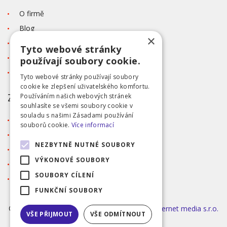
O firmě
Blog
×
Kontakt
Tyto webové stránky
Tabulka velikostí
používají soubory cookie.
Ochrana osobních údajů GDPR
Tyto webové stránky používají soubory
cookie ke zlepšení uživatelského komfortu.
ZÁKAZNICKÝ SERVIS
Používáním našich webových stránek
souhlasíte se všemi soubory cookie v
souladu s našimi Zásadami používání
Obchodní podmínky
souborů cookie.
Více informací
Doprava a platba
NEZBYTNĚ NUTNÉ SOUBORY
Reklamace
VÝKONOVÉ SOUBORY
Přihlášení
SOUBORY CÍLENÍ
Registrace
FUNKČNÍ SOUBORY
©2026 MODA ČAPEK s.r.o. Made by
INIZIO Internet media s.r.o.
VŠE PŘIJMOUT
VŠE ODMÍTNOUT
|
nastavení cookies