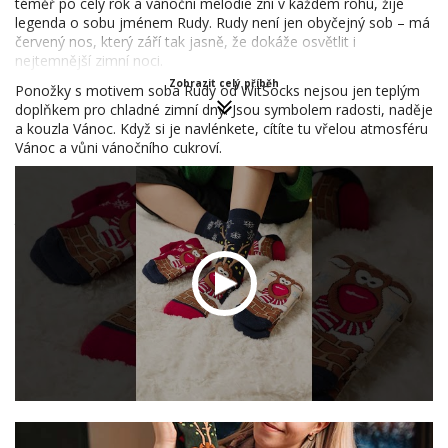
téměř po celý rok a vánoční melodie zní v každém rohu, žije
legenda o sobu jménem Rudy. Rudy není jen obyčejný sob – má
červený nos, který září tak jasně, že dokáže osvětlit i
nejtemnější zimní noci.
Zobrazit celý příběh
Ponožky s motivem soba Rudy od WitSocks nejsou jen teplým
doplňkem pro chladné zimní dny. Jsou symbolem radosti, naděje
a kouzla Vánoc. Když si je navlénkete, cítíte tu vřelou atmosféru
Vánoc a vůni vánočního cukroví.
Pro všechny, kteří milují Vánoce a chtějí mít kousek této magie s
sebou po celý rok, jsou tyto ponožky dokonalým dárkem. Ať už
jste doma u krbu, na vánočním trhu nebo se procházíte
zasněženým lesem, s Rudy na nohách budete mít vždy kousek
vánočního kouzla s sebou.