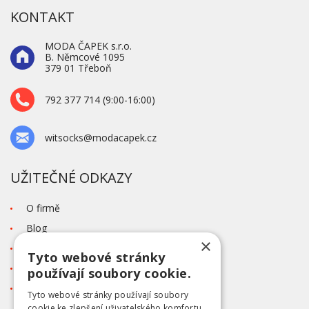
KONTAKT
MODA ČAPEK s.r.o.
B. Němcové 1095
379 01 Třeboň
792 377 714 (9:00-16:00)
witsocks@modacapek.cz
UŽITEČNÉ ODKAZY
O firmě
Blog
×
Kontakt
Tyto webové stránky
Tabulka velikostí
používají soubory cookie.
Ochrana osobních údajů GDPR
Tyto webové stránky používají soubory
cookie ke zlepšení uživatelského komfortu.