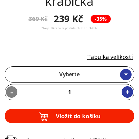
krabička
239 Kč
369 Kč
-35%
*Nejnižší cena za posledních 30 dní 369 Kč
Tabulka velikostí
Vyberte
-
+
Vložit do košíku