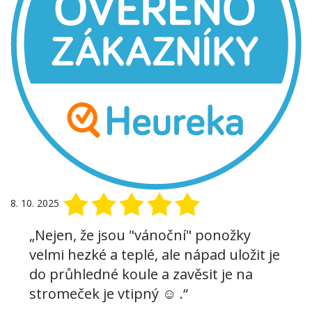
8. 10. 2025
„Nejen, že jsou "vánoční" ponožky
velmi hezké a teplé, ale nápad uložit je
do průhledné koule a zavěsit je na
stromeček je vtipný ☺ .“