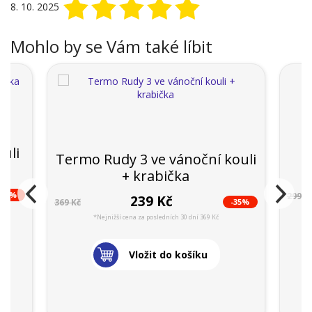
8. 10. 2025
Mohlo by se Vám také líbit
uli
Termo Rudy 3 ve vánoční kouli
+ krabička
-46%
299 K
239 Kč
-35%
369 Kč
*Nejnižší cena za posledních 30 dní 369 Kč
Vložit do košíku