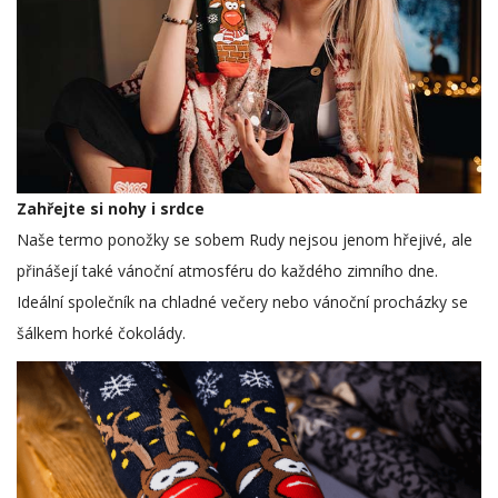
Zahřejte si nohy i srdce
Naše termo ponožky se sobem Rudy nejsou jenom hřejivé, ale
přinášejí také vánoční atmosféru do každého zimního dne.
Ideální společník na chladné večery nebo vánoční procházky se
šálkem horké čokolády.