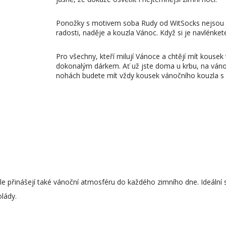
Ponožky s motivem soba Rudy od WitSocks nejsou 
radosti, naděje a kouzla Vánoc. Když si je navlénket
Pro všechny, kteří milují Vánoce a chtějí mít kouse
dokonalým dárkem. Ať už jste doma u krbu, na ván
nohách budete mít vždy kousek vánočního kouzla s
 přinášejí také vánoční atmosféru do každého zimního dne. Ideální 
lády.