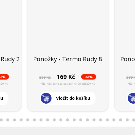
 Rudy 2
Ponožky - Termo Rudy 8
Pono
169 Kč
42%
-43%
299 Kč
299 
699 Kč
*Nejnižší cena za posledních 30 dní 299 Kč
*Nejn
ku
Vložit do košíku