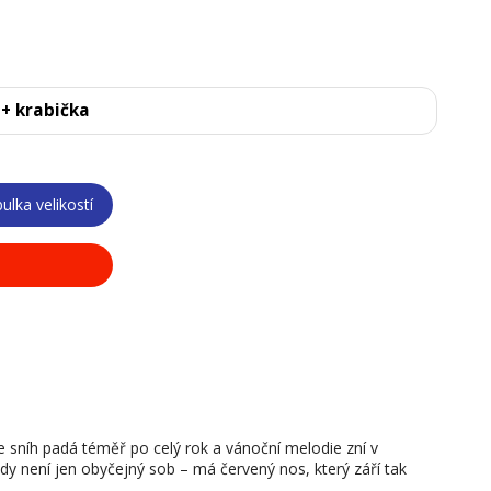
 + krabička
ulka velikostí
níh padá téměř po celý rok a vánoční melodie zní v
y není jen obyčejný sob – má červený nos, který září tak