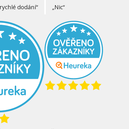
rychlé dodání“
„Nic“