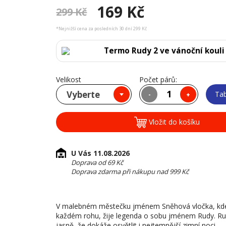
169 Kč
299 Kč
*Nejnižší cena za posledních 30 dní 299 Kč
Termo Rudy 2 ve vánoční kouli
Velikost
Počet párů:
Vyberte
Tab
-
+
Vložit do košíku
U Vás 11.08.2026
Doprava od 69 Kč
Doprava zdarma při nákupu nad 999 Kč
V malebném městečku jménem Sněhová vločka, kde s
každém rohu, žije legenda o sobu jménem Rudy. Rud
jasně, že dokáže osvětlit i nejtemnější zimní noci.