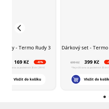
onožky - Termo Rudy 3
Dárkový set - Termo
169 Kč
399 Kč
-43%
-
299 Kč
699 Kč
*Nejnižší cena za posledních 30 dní 299 Kč
*Nejnižší cena za posledních 30 dní 
Vložit do košíku
Vložit do koší