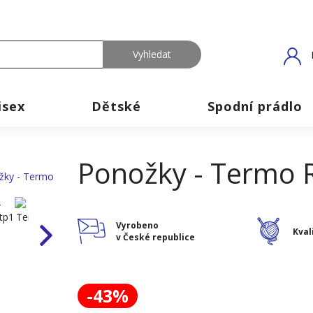
isex
Dětské
Spodní prádlo
Ponožky - Termo 
Vyrobeno
Kval
v České republice
-43%