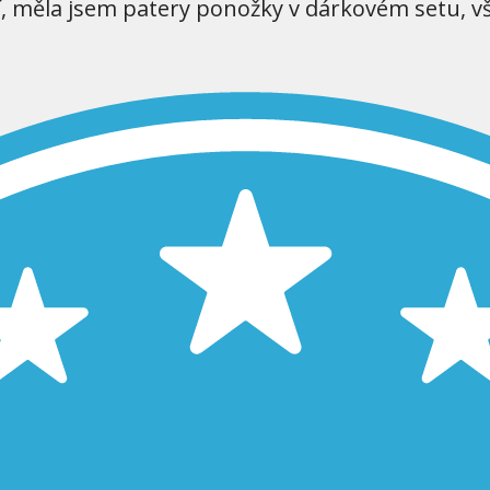
í, měla jsem patery ponožky v dárkovém setu, v