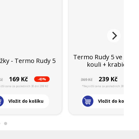
Termo Rudy 5 ve váno
žky - Termo Rudy 5
kouli + krabička
169 Kč
239 Kč
-43%
-35%
Kč
369 Kč
ižší cena za posledních 30 dní 299 Kč
*Nejnižší cena za posledních 30 dní 369 Kč
Vložit do košíku
Vložit do košíku