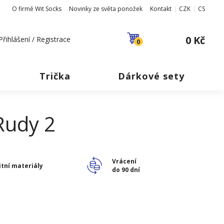
O firmě Wit Socks
Novinky ze světa ponožek
Kontakt
CZK
CS
0 Kč
Přihlášení / Registrace
0
Trička
Dárkové sety
Rudy 2
Vrácení
itní materiály
do 90 dní