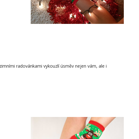
zimními radovánkami vykouzlí úsměv nejen vám, ale i