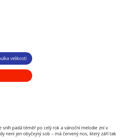
ulka velikostí
níh padá téměř po celý rok a vánoční melodie zní v
y není jen obyčejný sob – má červený nos, který září tak