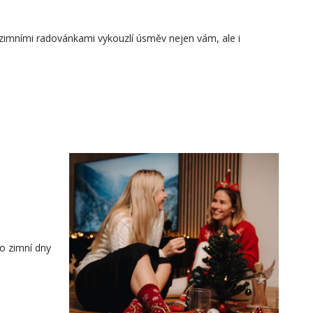
zimními radovánkami vykouzlí úsměv nejen vám, ale i
ro zimní dny