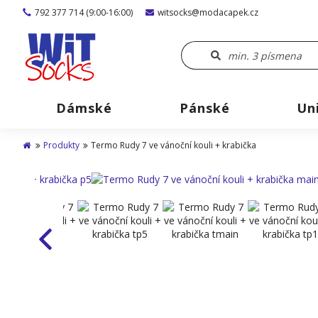
792 377 714 (9:00-16:00)
witsocks@modacapek.cz
Dámské
Pánské
Un
Produkty
Termo Rudy 7 ve vánoční kouli + krabička