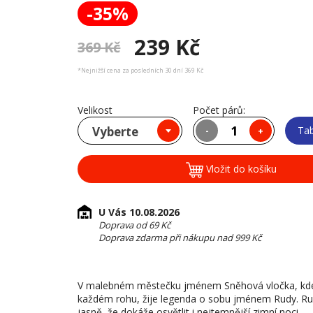
-35%
239 Kč
369 Kč
*Nejnižší cena za posledních 30 dní 369 Kč
Velikost
Počet párů:
Vyberte
Tab
-
+
Vložit do košíku
U Vás 10.08.2026
Doprava od 69 Kč
Doprava zdarma při nákupu nad 999 Kč
V malebném městečku jménem Sněhová vločka, kde s
každém rohu, žije legenda o sobu jménem Rudy. Rud
jasně, že dokáže osvětlit i nejtemnější zimní noci.