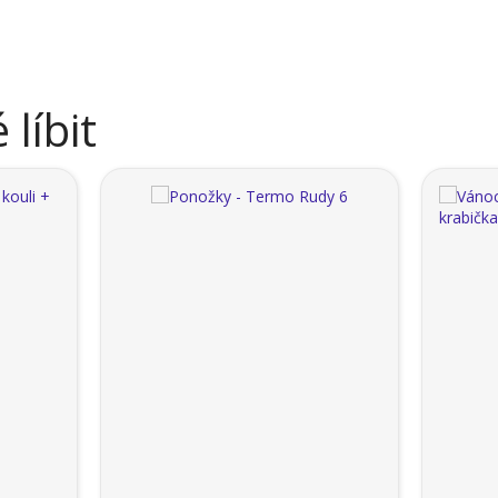
líbit