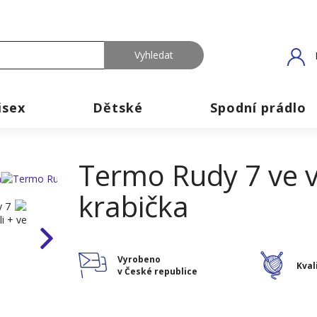
isex
Dětské
Spodní prádlo
Termo Rudy 7 ve v
krabička
Vyrobeno
Kval
v České republice