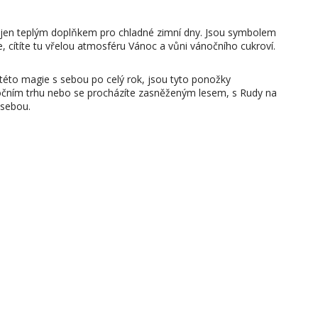
jen teplým doplňkem pro chladné zimní dny. Jsou symbolem
e, cítíte tu vřelou atmosféru Vánoc a vůni vánočního cukroví.
k této magie s sebou po celý rok, jsou tyto ponožky
očním trhu nebo se procházíte zasněženým lesem, s Rudy na
 sebou.