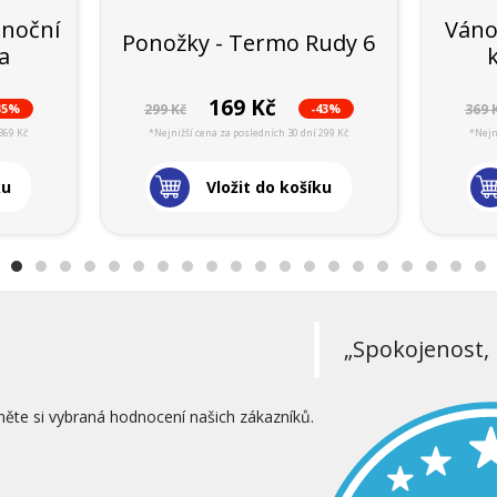
ánoční
Váno
Ponožky - Termo Rudy 6
ka
169 Kč
35%
-43%
299 Kč
369 
369 Kč
*Nejnižší cena za posledních 30 dní 299 Kč
*Nejn
ku
Vložit do košíku
„Spokojenost, 
něte si vybraná hodnocení našich zákazníků.