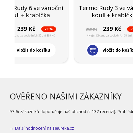
rmo Rudy 6 ve vánoční
Termo Rudy 3 ve v
kouli + krabička
kouli + krabič
239 Kč
239 Kč
-35%
-
369 Kč
369 Kč
*Nejnižší cena za posledních 30 dní 369 Kč
*Nejnižší cena za posledních 30 dní 
Vložit do košíku
Vložit do koší
OVĚŘENO NAŠIMI ZÁKAZNÍKY
97 % zákazníků doporučuje náš obchod (z 137 recenzí). Prohléd
→ Další hodnocení na Heureka.cz