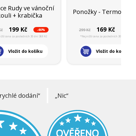
ce Rudy ve vánoční
Ponožky - Termo Rudy
kouli + krabička
199 Kč
169 Kč
-46%
-43%
Kč
299 Kč
ižší cena za posledních 30 dní 369 Kč
*Nejnižší cena za posledních 30 dní 299 Kč
Vložit do košíku
Vložit do košíku
rychlé dodání“
„Nic“