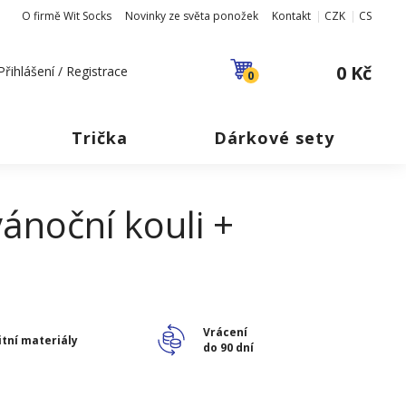
O firmě Wit Socks
Novinky ze světa ponožek
Kontakt
CZK
CS
0 Kč
Přihlášení / Registrace
0
Trička
Dárkové sety
ánoční kouli +
Vrácení
itní materiály
do 90 dní