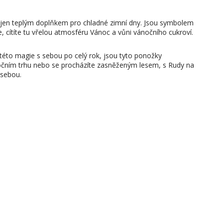
jen teplým doplňkem pro chladné zimní dny. Jsou symbolem
e, cítíte tu vřelou atmosféru Vánoc a vůni vánočního cukroví.
k této magie s sebou po celý rok, jsou tyto ponožky
očním trhu nebo se procházíte zasněženým lesem, s Rudy na
 sebou.