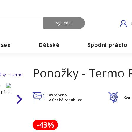
isex
Dětské
Spodní prádlo
Ponožky - Termo 
Vyrobeno
Kval
v České republice
-43%