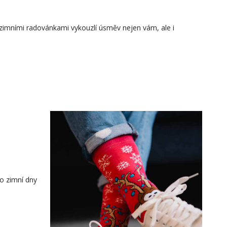
zimními radovánkami vykouzlí úsměv nejen vám, ale i
ro zimní dny