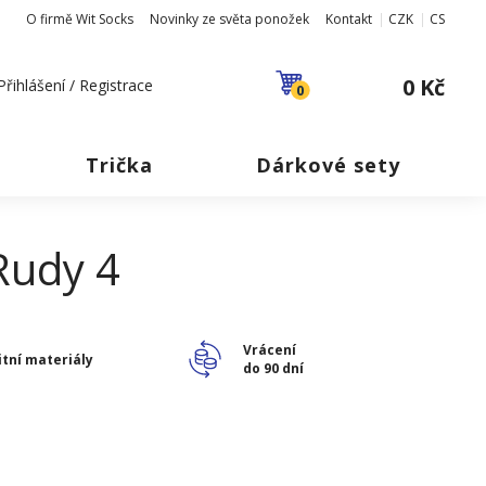
O firmě Wit Socks
Novinky ze světa ponožek
Kontakt
CZK
CS
0 Kč
Přihlášení / Registrace
0
Trička
Dárkové sety
Rudy 4
Vrácení
itní materiály
do 90 dní