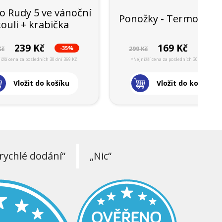
 Rudy 5 ve vánoční
Ponožky - Termo Rudy
kouli + krabička
239 Kč
169 Kč
-35%
-43%
Kč
299 Kč
ižší cena za posledních 30 dní 369 Kč
*Nejnižší cena za posledních 30 dní 299 Kč
Vložit do košíku
Vložit do košíku
rychlé dodání“
„Nic“