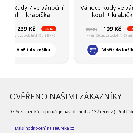
rmo Rudy 7 ve vánoční
Vánoce Rudy ve vá
kouli + krabička
kouli + krabič
239 Kč
199 Kč
-35%
-
369 Kč
369 Kč
*Nejnižší cena za posledních 30 dní 369 Kč
*Nejnižší cena za posledních 30 dní 
Vložit do košíku
Vložit do koší
OVĚŘENO NAŠIMI ZÁKAZNÍKY
97 % zákazníků doporučuje náš obchod (z 137 recenzí). Prohléd
→ Další hodnocení na Heureka.cz