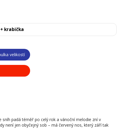
 + krabička
ulka velikostí
níh padá téměř po celý rok a vánoční melodie zní v
y není jen obyčejný sob – má červený nos, který září tak