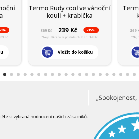
noční
Termo Rudy cool ve vánoční
Termo
ka
kouli + krabička
239 Kč
46%
-35%
369 Kč
369 
369 Kč
*Nejnižší cena za posledních 30 dní 369 Kč
*Nejn
ku
Vložit do košíku
„Spokojenost, 
něte si vybraná hodnocení našich zákazníků.