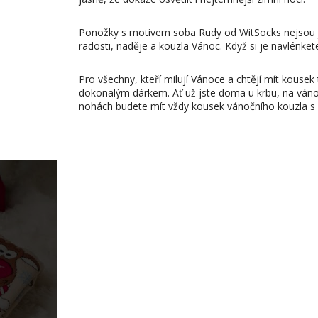
Ponožky s motivem soba Rudy od WitSocks nejsou 
radosti, naděje a kouzla Vánoc. Když si je navlénket
Pro všechny, kteří milují Vánoce a chtějí mít kouse
dokonalým dárkem. Ať už jste doma u krbu, na ván
nohách budete mít vždy kousek vánočního kouzla s