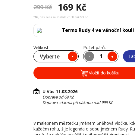
169 Kč
299 Kč
*Nejnižší cena za posledních 30 dní 299 Kč
Termo Rudy 4 ve vánoční kouli
Velikost
Počet párů:
Vyberte
Tab
-
+
Vložit do košíku
U Vás 11.08.2026
Doprava od 69 Kč
Doprava zdarma při nákupu nad 999 Kč
V malebném městečku jménem Sněhová vločka, kde s
každém rohu, žije legenda o sobu jménem Rudy. Rud
jasně, že dokáže osvětlit i nejtemnější zimní noci.