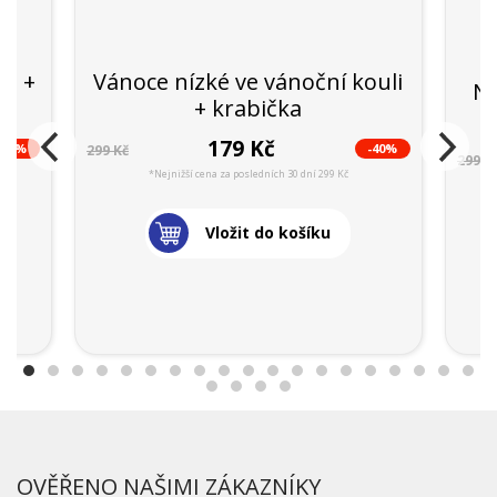
li +
Vánoce nízké ve vánoční kouli
Ne
+ krabička
179 Kč
-35%
-40%
299 Kč
299 K
*Nejnižší cena za posledních 30 dní 299 Kč
Vložit do košíku
OVĚŘENO NAŠIMI ZÁKAZNÍKY