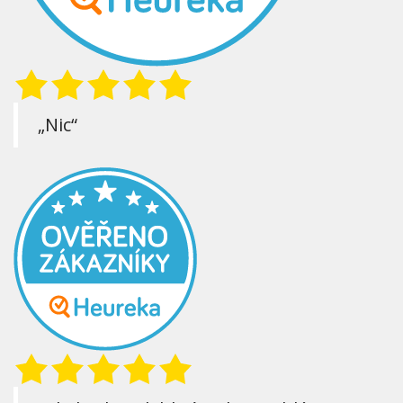
„Nic“