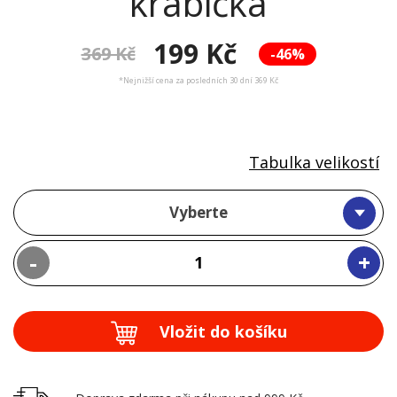
krabička
199 Kč
369 Kč
-46%
*Nejnižší cena za posledních 30 dní 369 Kč
Tabulka velikostí
Vyberte
-
+
Vložit do košíku