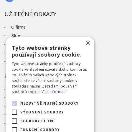
UŽITEČNÉ ODKAZY
O firmě
Blog
×
Kontakt
Tyto webové stránky
Tabulka velikostí
používají soubory cookie.
Ochrana osobních údajů GDPR
Tyto webové stránky používají soubory
cookie ke zlepšení uživatelského komfortu.
ZÁKAZNICKÝ SERVIS
Používáním našich webových stránek
souhlasíte se všemi soubory cookie v
souladu s našimi Zásadami používání
Obchodní podmínky
souborů cookie.
Více informací
Doprava a platba
NEZBYTNĚ NUTNÉ SOUBORY
Reklamace
VÝKONOVÉ SOUBORY
Přihlášení
SOUBORY CÍLENÍ
Registrace
FUNKČNÍ SOUBORY