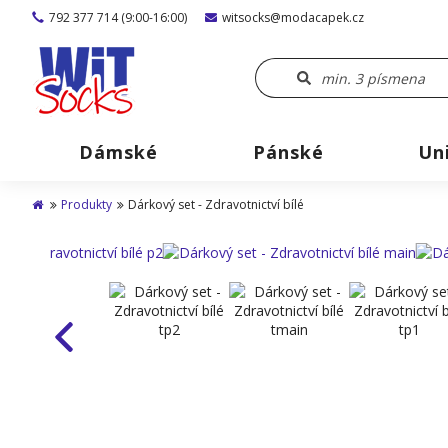
792 377 714 (9:00-16:00)
witsocks@modacapek.cz
Dámské
Pánské
Un
Produkty
Dárkový set - Zdravotnictví bílé