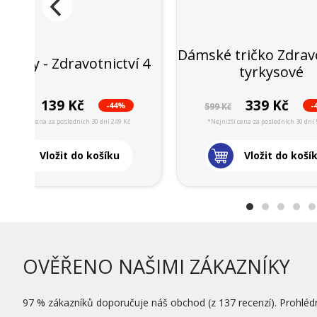
Dámské tričko Zdravo
nožky - Zdravotnictví 4
tyrkysové
139 Kč
339 Kč
-44%
-
249 Kč
599 Kč
*Nejnižší cena za posledních 30 dní 249 Kč
*Nejnižší cena za posledních 30 dní 
Vložit do košíku
Vložit do koší
OVĚŘENO NAŠIMI ZÁKAZNÍKY
97 % zákazníků doporučuje náš obchod (z 137 recenzí). Prohléd