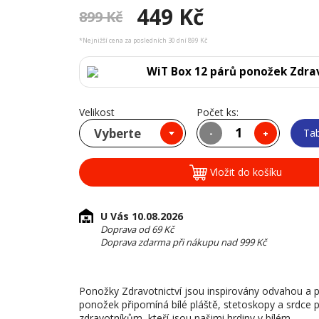
449 Kč
899 Kč
*Nejnižší cena za posledních 30 dní 899 Kč
WiT Box 12 párů ponožek Zdra
Velikost
Počet ks:
Vyberte
Tab
-
+
Vložit do košíku
U Vás 10.08.2026
Doprava od 69 Kč
Doprava zdarma při nákupu nad 999 Kč
Ponožky Zdravotnictví jsou inspirovány odvahou a péč
ponožek připomíná bílé pláště, stetoskopy a srdce
zdravotníkům, kteří jsou našimi hrdiny v bílém.