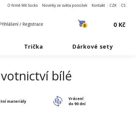
O firmě Wit Socks
Novinky ze světa ponožek
Kontakt
CZK
CS
0 Kč
Přihlášení / Registrace
0
Trička
Dárkové sety
votnictví bílé
Vrácení
itní materiály
do 90 dní