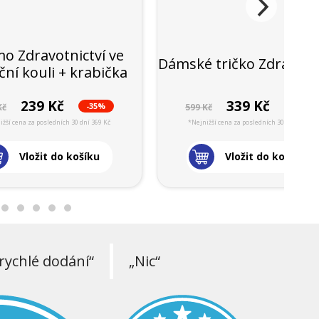
o Zdravotnictví ve
Dámské tričko Zdravotni
ní kouli + krabička
239 Kč
339 Kč
-35%
-43%
Kč
599 Kč
ižší cena za posledních 30 dní 369 Kč
*Nejnižší cena za posledních 30 dní 599 Kč
Vložit do košíku
Vložit do košíku
rychlé dodání“
„Nic“