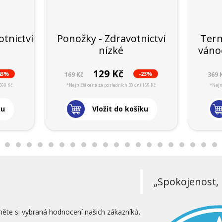
tnictví
Ponožky - Zdravotnictví
Term
nízké
vánoč
129 Kč
43%
-23%
169 Kč
369 
599 Kč
*Nejnižší cena za posledních 30 dní 169 Kč
*Nejn
ku
Vložit do košíku
„Spokojenost, 
něte si vybraná hodnocení našich zákazníků.