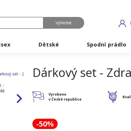
isex
Dětské
Spodní prádlo
Dárkový set - Zdra
Vyrobeno
Kval
v České republice
-50%