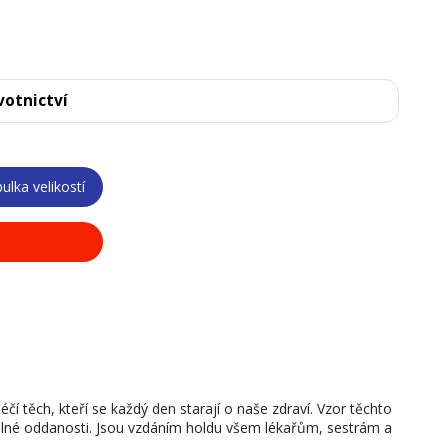
votnictví
ulka velikostí
í těch, kteří se každý den starají o naše zdraví. Vzor těchto
 plné oddanosti. Jsou vzdáním holdu všem lékařům, sestrám a