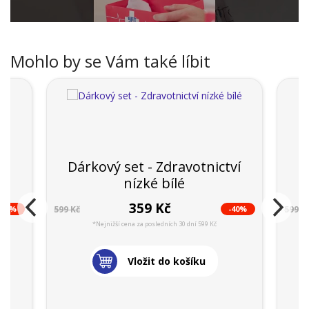
Mohlo by se Vám také líbit
Dárkový set - Zdravotnictví
í
nízké bílé
359 Kč
-41%
-40%
599 Kč
599 K
*Nejnižší cena za posledních 30 dní 599 Kč
Vložit do košíku