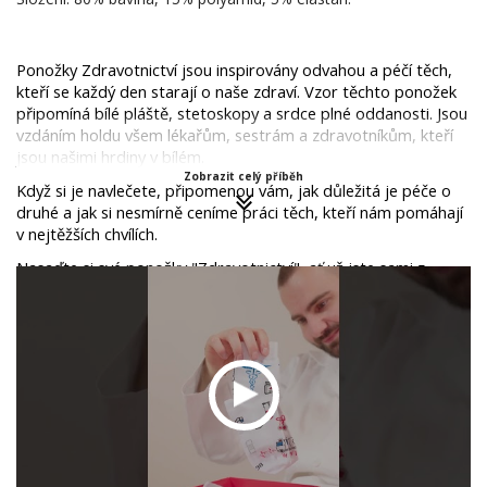
Ponožky Zdravotnictví jsou inspirovány odvahou a péčí těch, 
kteří se každý den starají o naše zdraví. Vzor těchto ponožek 
připomíná bílé pláště, stetoskopy a srdce plné oddanosti. Jsou 
vzdáním holdu všem lékařům, sestrám a zdravotníkům, kteří 
jsou našimi hrdiny v bílém.
Zobrazit celý příběh
Když si je navlečete, připomenou vám, jak důležitá je péče o 
druhé a jak si nesmírně ceníme práci těch, kteří nám pomáhají 
v nejtěžších chvílích. 
Nasaďte si své ponožky "Zdravotnictví", ať už jste sami z 
oboru nebo chcete vyjádřit podporu těm, kteří nám pomáhají 
zůstat zdraví. Tyto ponožky nejsou jen módním doplňkem, ale 
symbolem.