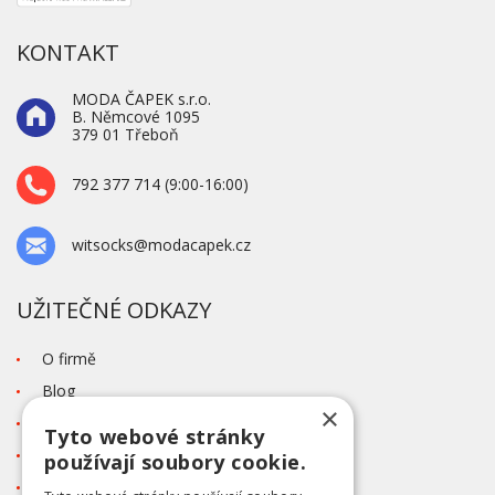
KONTAKT
MODA ČAPEK s.r.o.
B. Němcové 1095
379 01 Třeboň
792 377 714 (9:00-16:00)
witsocks@modacapek.cz
UŽITEČNÉ ODKAZY
O firmě
Blog
×
Kontakt
Tyto webové stránky
Tabulka velikostí
používají soubory cookie.
Ochrana osobních údajů GDPR