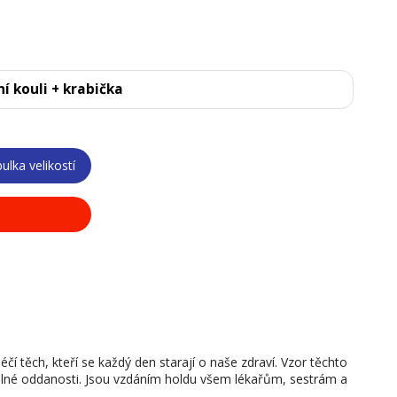
í kouli + krabička
ulka velikostí
í těch, kteří se každý den starají o naše zdraví. Vzor těchto
 plné oddanosti. Jsou vzdáním holdu všem lékařům, sestrám a