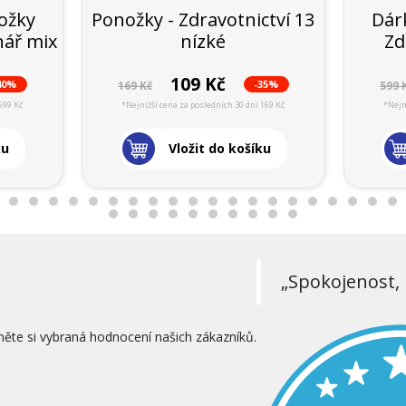
ožky
Ponožky - Zdravotnictví 13
Dár
nář mix
nízké
Zd
109 Kč
40%
-35%
169 Kč
599 
699 Kč
*Nejnižší cena za posledních 30 dní 169 Kč
*Nejn
ku
Vložit do košíku
„Spokojenost, 
něte si vybraná hodnocení našich zákazníků.