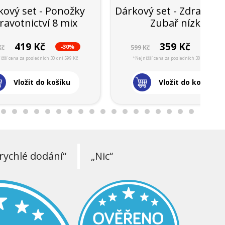
kový set - Ponožky
Dárkový set - Zdravotni
ravotnictví 8 mix
Zubař nízké
419 Kč
359 Kč
-30%
-40%
Kč
599 Kč
ižší cena za posledních 30 dní 599 Kč
*Nejnižší cena za posledních 30 dní 599 Kč
Vložit do košíku
Vložit do košíku
rychlé dodání“
„Nic“