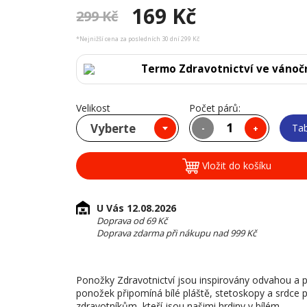
169 Kč
299 Kč
*Nejnižší cena za posledních 30 dní 299 Kč
Termo Zdravotnictví ve vánočn
Velikost
Počet párů:
Vyberte
Tab
-
+
Vložit do košíku
U Vás 12.08.2026
Doprava od 69 Kč
Doprava zdarma při nákupu nad 999 Kč
Ponožky Zdravotnictví jsou inspirovány odvahou a péč
ponožek připomíná bílé pláště, stetoskopy a srdce
zdravotníkům, kteří jsou našimi hrdiny v bílém.