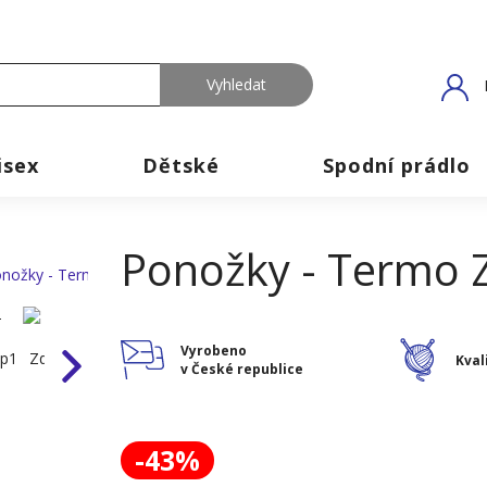
isex
Dětské
Spodní prádlo
Ponožky - Termo Z
Vyrobeno
Kval
v České republice
-43%