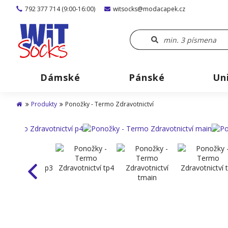
792 377 714 (9:00-16:00)
witsocks@modacapek.cz
Dámské
Pánské
Un
Produkty
Ponožky - Termo Zdravotnictví