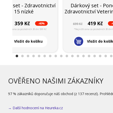
kový set - Zdravotnictví
Dárkový set - Pon
15 nízké
Zdravotnictví Veteri
359 Kč
419 Kč
-40%
-
599 Kč
699 Kč
*Nejnižší cena za posledních 30 dní 599 Kč
*Nejnižší cena za posledních 30 dní 
Vložit do košíku
Vložit do koší
OVĚŘENO NAŠIMI ZÁKAZNÍKY
97 % zákazníků doporučuje náš obchod (z 137 recenzí). Prohléd
→ Další hodnocení na Heureka.cz