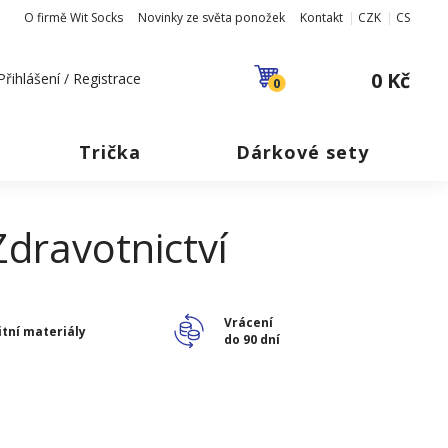
O firmě Wit Socks
Novinky ze světa ponožek
Kontakt
CZK
CS
0 Kč
Přihlášení / Registrace
0
Trička
Dárkové sety
dravotnictví
Vrácení
itní materiály
do 90 dní