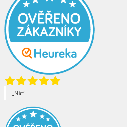
„Nic“