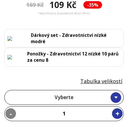
109 Kč
169 Kč
-35%
*Nejnižší cena za posledních 30 dní 169 Kč
Dárkový set - Zdravotnictví nízké
modré
Ponožky - Zdravotnictví 12 nízké 10 párů
za cenu 8
Tabulka velikostí
Vyberte
-
+