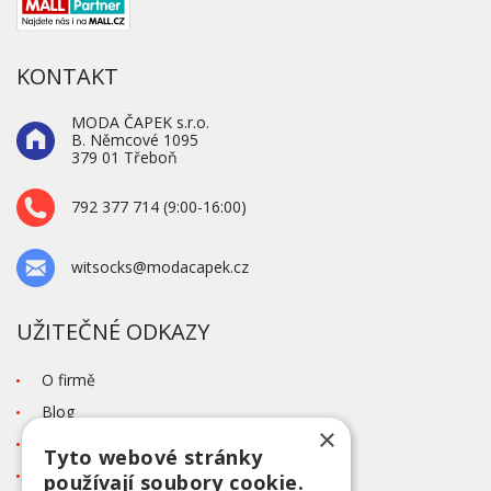
KONTAKT
MODA ČAPEK s.r.o.
B. Němcové 1095
379 01 Třeboň
792 377 714 (9:00-16:00)
witsocks@modacapek.cz
UŽITEČNÉ ODKAZY
O firmě
Blog
×
Kontakt
Tyto webové stránky
Tabulka velikostí
používají soubory cookie.