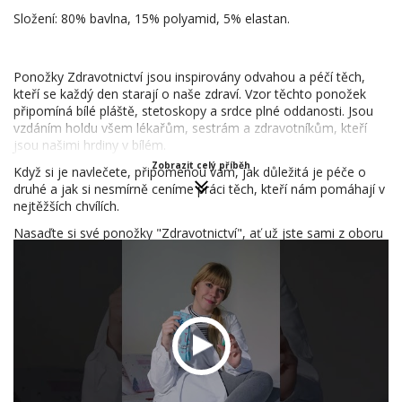
Složení: 80% bavlna, 15% polyamid, 5% elastan.
Ponožky Zdravotnictví jsou inspirovány odvahou a péčí těch,
kteří se každý den starají o naše zdraví. Vzor těchto ponožek
připomíná bílé pláště, stetoskopy a srdce plné oddanosti. Jsou
vzdáním holdu všem lékařům, sestrám a zdravotníkům, kteří
jsou našimi hrdiny v bílém.
Zobrazit celý příběh
Když si je navlečete, připomenou vám, jak důležitá je péče o
druhé a jak si nesmírně ceníme práci těch, kteří nám pomáhají v
nejtěžších chvílích.
Nasaďte si své ponožky "Zdravotnictví", ať už jste sami z oboru
nebo chcete vyjádřit podporu těm, kteří nám pomáhají zůstat
zdraví. Tyto ponožky nejsou jen módním doplňkem, ale
symbolem.