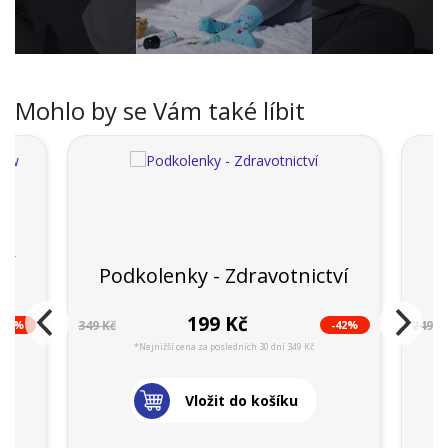
Mohlo by se Vám také líbit
ví
Podkolenky - Zdravotnictví
199 Kč
-40%
-42%
349 Kč
249 K
*Nejnižší cena za posledních 30 dní 349 Kč
Vložit do košíku