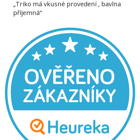
„Triko má vkusné provedení , bavlna
příjemná“