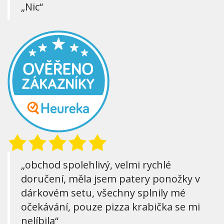
„Nic“
„obchod spolehlivý, velmi rychlé
doručení, měla jsem patery ponožky v
dárkovém setu, všechny splnily mé
očekávání, pouze pizza krabička se mi
nelíbila“