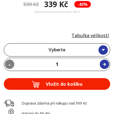
339 Kč
599 Kč
-43%
*Nejnižší cena za posledních 30 dní 599 Kč
Tabulka velikostí
Vyberte
-
+
Vložit do košíku
Doprava zdarma při nákupu nad 999 Kč
Vrácení do 90 dní