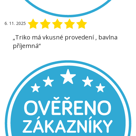
6. 11. 2025
„Triko má vkusné provedení , bavlna
příjemná“