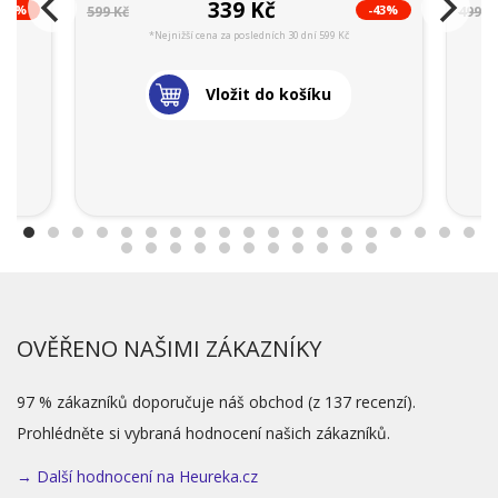
339 Kč
-40%
-43%
599 Kč
499 K
*Nejnižší cena za posledních 30 dní 599 Kč
Vložit do košíku
OVĚŘENO NAŠIMI ZÁKAZNÍKY
97 % zákazníků doporučuje náš obchod (z 137 recenzí).
Prohlédněte si vybraná hodnocení našich zákazníků.
→ Další hodnocení na Heureka.cz