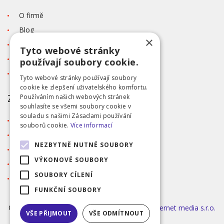
O firmě
Blog
×
Kontakt
Tyto webové stránky
Tabulka velikostí
používají soubory cookie.
Ochrana osobních údajů GDPR
Tyto webové stránky používají soubory
cookie ke zlepšení uživatelského komfortu.
ZÁKAZNICKÝ SERVIS
Používáním našich webových stránek
souhlasíte se všemi soubory cookie v
souladu s našimi Zásadami používání
Obchodní podmínky
souborů cookie.
Více informací
Doprava a platba
NEZBYTNĚ NUTNÉ SOUBORY
Reklamace
VÝKONOVÉ SOUBORY
Přihlášení
SOUBORY CÍLENÍ
Registrace
FUNKČNÍ SOUBORY
©2026 MODA ČAPEK s.r.o. Made by
INIZIO Internet media s.r.o.
VŠE PŘIJMOUT
VŠE ODMÍTNOUT
|
nastavení cookies