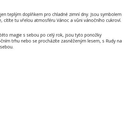
jen teplým doplňkem pro chladné zimní dny. Jsou symbolem
e, cítíte tu vřelou atmosféru Vánoc a vůni vánočního cukroví.
k této magie s sebou po celý rok, jsou tyto ponožky
očním trhu nebo se procházíte zasněženým lesem, s Rudy na
 sebou.