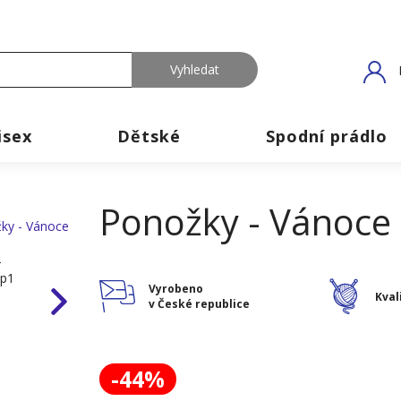
isex
Dětské
Spodní prádlo
Ponožky - Vánoce
Vyrobeno
Kval
v České republice
-44%