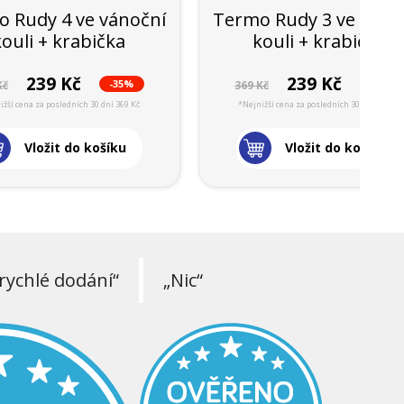
 Rudy 4 ve vánoční
Termo Rudy 3 ve váno
kouli + krabička
kouli + krabička
239 Kč
239 Kč
-35%
-35%
Kč
369 Kč
ižší cena za posledních 30 dní 369 Kč
*Nejnižší cena za posledních 30 dní 369 Kč
Vložit do košíku
Vložit do košíku
rychlé dodání“
„Nic“