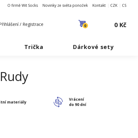
O firmě Wit Socks
Novinky ze světa ponožek
Kontakt
CZK
CS
0 Kč
Přihlášení / Registrace
0
Trička
Dárkové sety
 Rudy
Vrácení
itní materiály
do 90 dní