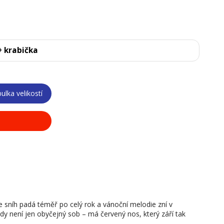
+ krabička
ulka velikostí
níh padá téměř po celý rok a vánoční melodie zní v
y není jen obyčejný sob – má červený nos, který září tak