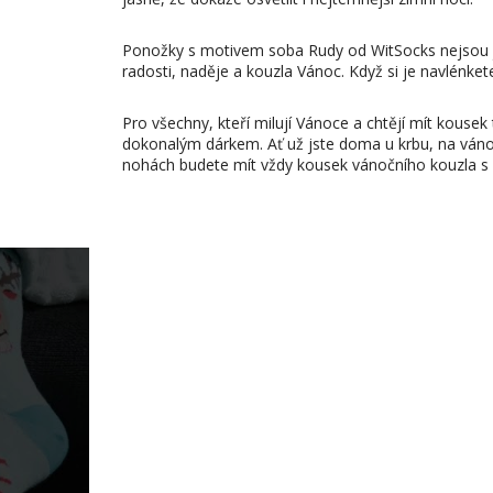
Ponožky s motivem soba Rudy od WitSocks nejsou 
radosti, naděje a kouzla Vánoc. Když si je navlénket
Pro všechny, kteří milují Vánoce a chtějí mít kouse
dokonalým dárkem. Ať už jste doma u krbu, na ván
nohách budete mít vždy kousek vánočního kouzla s