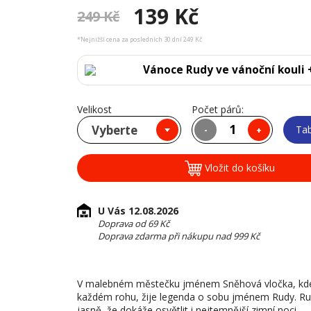
139 Kč
249 Kč
*Nejnižší cena za posledních 30 dní 249 Kč
Vánoce Rudy ve vánoční kouli 
Velikost
Počet párů:
Vyberte
Tab
-
+
Vložit do košíku
U Vás 12.08.2026
Doprava od 69 Kč
Doprava zdarma při nákupu nad 999 Kč
V malebném městečku jménem Sněhová vločka, kde s
každém rohu, žije legenda o sobu jménem Rudy. Rud
jasně, že dokáže osvětlit i nejtemnější zimní noci.