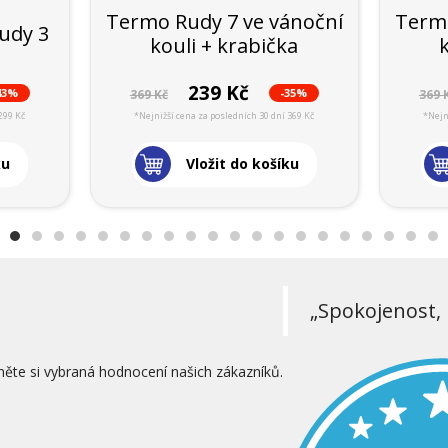
Termo Rudy 7 ve vánoční
Termo
udy 3
kouli + krabička
239 Kč
43%
-35%
369 Kč
369 
299 Kč
*Nejnižší cena za posledních 30 dní 369 Kč
*Nejn
ku
Vložit do košíku
„Spokojenost, 
něte si vybraná hodnocení našich zákazníků.