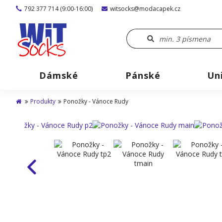
792 377 714 (9:00-16:00)
witsocks@modacapek.cz
Dámské
Pánské
Un
Produkty
Ponožky - Vánoce Rudy