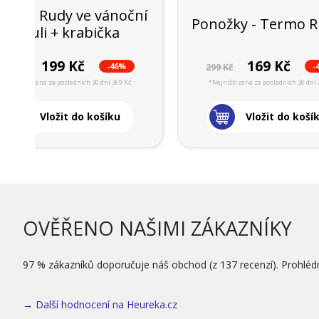
ánoce Rudy ve vánoční
Ponožky - Termo R
kouli + krabička
199 Kč
169 Kč
-46%
-
369 Kč
299 Kč
*Nejnižší cena za posledních 30 dní 369 Kč
*Nejnižší cena za posledních 30 dní 
Vložit do košíku
Vložit do koší
OVĚŘENO NAŠIMI ZÁKAZNÍKY
97 % zákazníků doporučuje náš obchod (z 137 recenzí). Prohléd
→ Další hodnocení na Heureka.cz