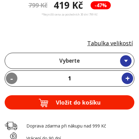
419 Kč
799 Kč
-47%
*Nejnižší cena za posledních 30 dní 799 Kč
Tabulka velikostí
Vyberte
-
+
Vložit do košíku
Doprava zdarma při nákupu nad 999 Kč
Vrácení do 90 dní