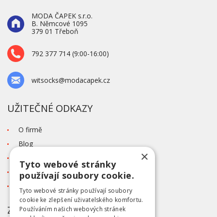
MODA ČAPEK s.r.o.
B. Němcové 1095
379 01 Třeboň
792 377 714 (9:00-16:00)
witsocks@modacapek.cz
UŽITEČNÉ ODKAZY
O firmě
Blog
×
Kontakt
Tyto webové stránky
Tabulka velikostí
používají soubory cookie.
Ochrana osobních údajů GDPR
Tyto webové stránky používají soubory
cookie ke zlepšení uživatelského komfortu.
ZÁKAZNICKÝ SERVIS
Používáním našich webových stránek