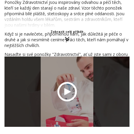
Ponožky Zdravotnictví jsou inspirovány odvahou a péčí těch,
kteří se každý den starají o naše zdraví. Vzor těchto ponožek
připomíná bílé pláště, stetoskopy a srdce plné oddanosti. Jsou
vzdáním holdu všem lékařům, sestrám a zdravotníkům, kteří
jsou našimi hrdiny v bílém.
Zobrazit celý příběh
Když si je navlečete, připomenou vám, jak důležitá je péče o
druhé a jak si nesmírně ceníme práci těch, kteří nám pomáhají v
nejtěžších chvílích.
Nasaďte si své ponožky "Zdravotnictví", ať už jste sami z oboru
nebo chcete vyjádřit podporu těm, kteří nám pomáhají zůstat
zdraví. Tyto ponožky nejsou jen módním doplňkem, ale
symbolem.