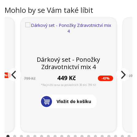
Mohlo by se Vám také líbit
14
P
Dárkový set - Ponožky
Zdravotnictví mix 4
-23%
169 K
449 Kč
-43%
799 Kč
*Nejnižší cena za posledních 30 dní 799 Kč
Vložit do košíku