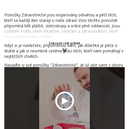
Ponožky Zdravotnictví jsou inspirovány odvahou a péčí těch,
kteří se každý den starají o naše zdraví. Vzor těchto ponožek
připomíná bílé pláště, stetoskopy a srdce plné oddanosti. Jsou
vzdáním holdu všem lékařům, sestrám a zdravotníkům, kteří
jsou našimi hrdiny v bílém.
Zobrazit celý příběh
Když si je navlečete, připomenou vám, jak důležitá je péče o
druhé a jak si nesmírně ceníme práci těch, kteří nám pomáhají v
nejtěžších chvílích.
Nasaďte si své ponožky "Zdravotnictví", ať už jste sami z oboru
nebo chcete vyjádřit podporu těm, kteří nám pomáhají zůstat
zdraví. Tyto ponožky nejsou jen módním doplňkem, ale
symbolem.