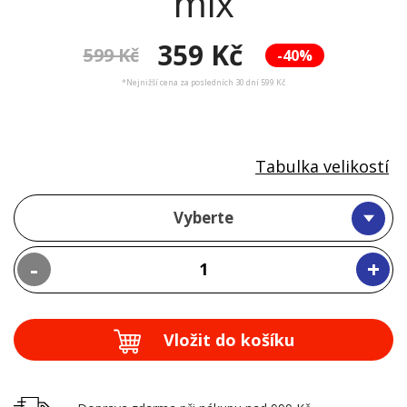
mix
359 Kč
599 Kč
-40%
*Nejnižší cena za posledních 30 dní 599 Kč
Tabulka velikostí
Vyberte
-
+
Vložit do košíku