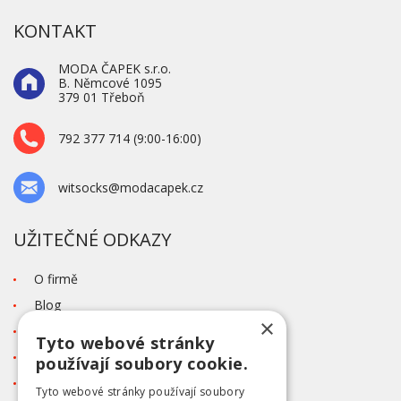
KONTAKT
MODA ČAPEK s.r.o.
B. Němcové 1095
379 01 Třeboň
792 377 714 (9:00-16:00)
witsocks@modacapek.cz
UŽITEČNÉ ODKAZY
O firmě
Blog
×
Kontakt
Tyto webové stránky
Tabulka velikostí
používají soubory cookie.
Ochrana osobních údajů GDPR
Tyto webové stránky používají soubory