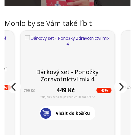
Mohlo by se Vám také líbit
tví
Dárkový set - Ponožky
P
Zdravotnictví mix 4
-43%
349 K
449 Kč
-43%
799 Kč
*Nejnižší cena za posledních 30 dní 799 Kč
Vložit do košíku