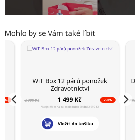
Mohlo by se Vám také líbit
14
WiT Box 12 párů ponožek
Dár
Zdravotnictví
1 499 Kč
-23%
-50%
2 999 Kč
799 K
*Nejnižší cena za posledních 30 dní 2 999 Kč
Vložit do košíku