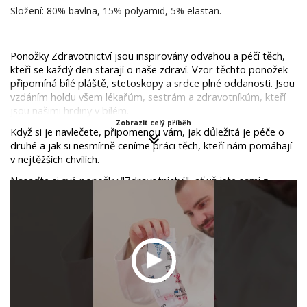
Složení: 80% bavlna, 15% polyamid, 5% elastan.
Ponožky Zdravotnictví jsou inspirovány odvahou a péčí těch, 
kteří se každý den starají o naše zdraví. Vzor těchto ponožek 
připomíná bílé pláště, stetoskopy a srdce plné oddanosti. Jsou 
vzdáním holdu všem lékařům, sestrám a zdravotníkům, kteří 
jsou našimi hrdiny v bílém.
Zobrazit celý příběh
Když si je navlečete, připomenou vám, jak důležitá je péče o 
druhé a jak si nesmírně ceníme práci těch, kteří nám pomáhají 
v nejtěžších chvílích. 
Nasaďte si své ponožky "Zdravotnictví", ať už jste sami z 
oboru nebo chcete vyjádřit podporu těm, kteří nám pomáhají 
zůstat zdraví. Tyto ponožky nejsou jen módním doplňkem, ale 
symbolem.