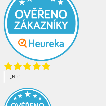
„Nic“