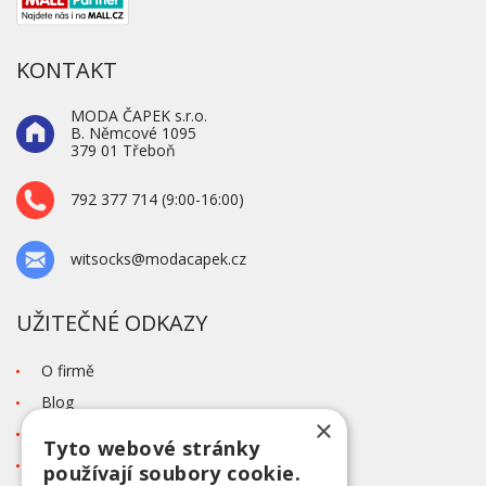
KONTAKT
MODA ČAPEK s.r.o.
B. Němcové 1095
379 01 Třeboň
792 377 714 (9:00-16:00)
witsocks@modacapek.cz
UŽITEČNÉ ODKAZY
O firmě
Blog
×
Kontakt
Tyto webové stránky
Tabulka velikostí
používají soubory cookie.