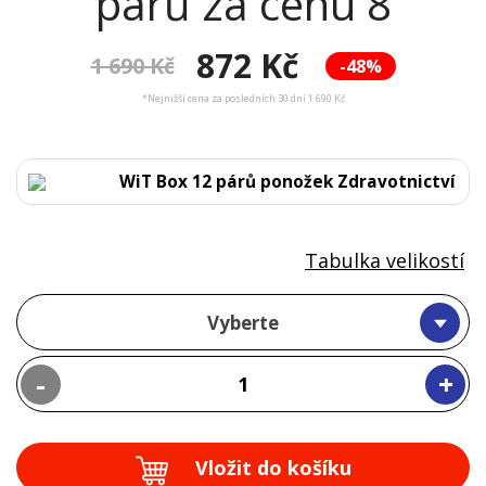
párů za cenu 8
872 Kč
1 690 Kč
-48%
*Nejnižší cena za posledních 30 dní 1 690 Kč
WiT Box 12 párů ponožek Zdravotnictví
Tabulka velikostí
Vyberte
-
+
Vložit do košíku