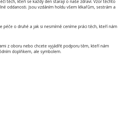
í těch, kteří se každý den starají o naše zdraví. Vzor těchto
 plné oddanosti. Jsou vzdáním holdu všem lékařům, sestrám a
je péče o druhé a jak si nesmírně ceníme práci těch, kteří nám
 sami z oboru nebo chcete vyjádřit podporu těm, kteří nám
módním doplňkem, ale symbolem.