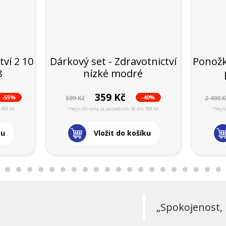
tví 2 10
Dárkový set - Zdravotnictví
Ponožky
8
nízké modré
359 Kč
-55%
-40%
599 Kč
2 490 K
 490 Kč
*Nejnižší cena za posledních 30 dní 599 Kč
*Nejni
ku
Vložit do košíku
„Spokojenost, 