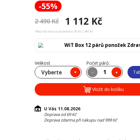
-55%
1 112 Kč
2 490 Kč
*Nejnižší cena za posledních 30 dní 2 490 Kč
WiT Box 12 párů ponožek Zdra
Velikost
Počet párů:
Vyberte
Tab
-
+
Vložit do košíku
U Vás 11.08.2026
Doprava od 69 Kč
Doprava zdarma při nákupu nad 999 Kč