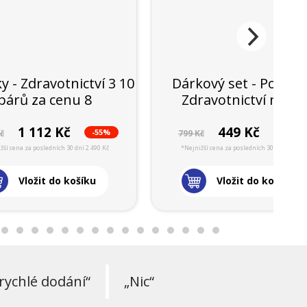
 - Zdravotnictví 3 10
Dárkový set - Ponož
párů za cenu 8
Zdravotnictví mix 4
1 112 Kč
449 Kč
-55%
-43%
č
799 Kč
žší cena za posledních 30 dní 2 490 Kč
*Nejnižší cena za posledních 30 dní 799 Kč
Vložit do košíku
Vložit do košíku
rychlé dodání“
„Nic“