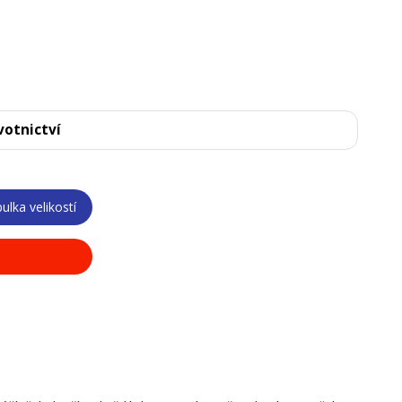
votnictví
ulka velikostí