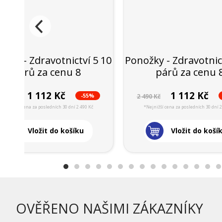
ožky - Zdravotnictví 5 10
Ponožky - Zdravotnic
párů za cenu 8
párů za cenu 
1 112 Kč
1 112 Kč
-55%
490 Kč
2 490 Kč
*Nejnižší cena za posledních 30 dní 2 490 Kč
*Nejnižší cena za posledních 30 dní 2
Vložit do košíku
Vložit do koší
OVĚŘENO NAŠIMI ZÁKAZNÍKY