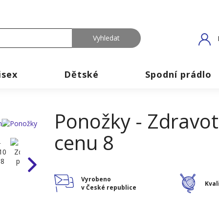
isex
Dětské
Spodní prádlo
Ponožky - Zdravot
cenu 8
Vyrobeno
Kval
v České republice