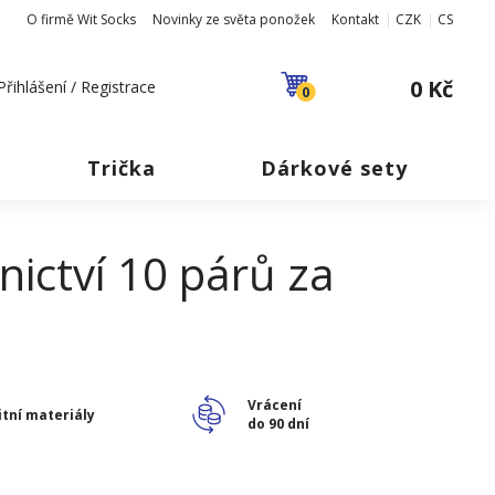
O firmě Wit Socks
Novinky ze světa ponožek
Kontakt
CZK
CS
0 Kč
Přihlášení / Registrace
0
Trička
Dárkové sety
nictví 10 párů za
Vrácení
itní materiály
do 90 dní