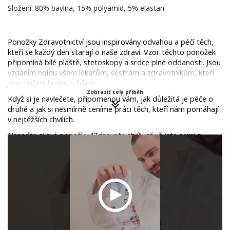
Složení: 80% bavlna, 15% polyamid, 5% elastan.
Ponožky Zdravotnictví jsou inspirovány odvahou a péčí těch, 
kteří se každý den starají o naše zdraví. Vzor těchto ponožek 
připomíná bílé pláště, stetoskopy a srdce plné oddanosti. Jsou 
vzdáním holdu všem lékařům, sestrám a zdravotníkům, kteří 
jsou našimi hrdiny v bílém.
Zobrazit celý příběh
Když si je navlečete, připomenou vám, jak důležitá je péče o 
druhé a jak si nesmírně ceníme práci těch, kteří nám pomáhají 
v nejtěžších chvílích. 
Nasaďte si své ponožky "Zdravotnictví", ať už jste sami z 
oboru nebo chcete vyjádřit podporu těm, kteří nám pomáhají 
zůstat zdraví. Tyto ponožky nejsou jen módním doplňkem, ale 
symbolem.