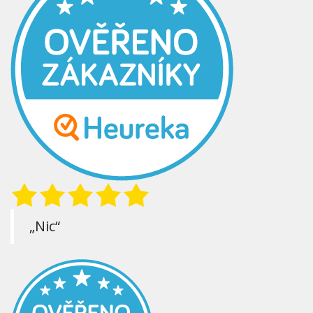
„Nic“