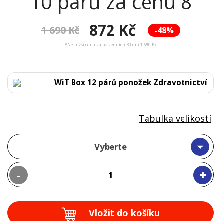
10 párů za cenu 8
872 Kč
1 690 Kč
-48%
*Nejnižší cena za posledních 30 dní 1 690 Kč
WiT Box 12 párů ponožek Zdravotnictví
Tabulka velikostí
Vyberte
-
+
Vložit do košíku