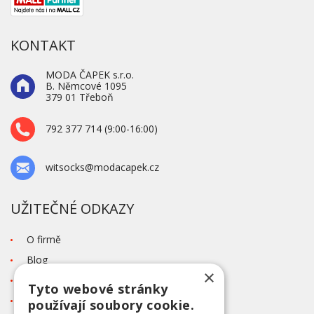
KONTAKT
MODA ČAPEK s.r.o.
B. Němcové 1095
379 01 Třeboň
792 377 714 (9:00-16:00)
witsocks@modacapek.cz
UŽITEČNÉ ODKAZY
O firmě
Blog
×
Kontakt
Tyto webové stránky
Tabulka velikostí
používají soubory cookie.