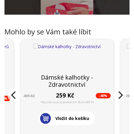
Mohlo by se Vám také líbit
Dámské kalhotky -
D
12
Zdravotnictví
259 Kč
-48%
499 Kč
599 K
-48%
*Nejnižší cena za posledních 30 dní 499 Kč
Vložit do košíku