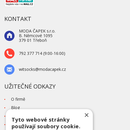
KONTAKT
MODA ČAPEK s.r.o.
B. Němcové 1095
379 01 Třeboň
792 377 714 (9:00-16:00)
witsocks@modacapek.cz
UŽITEČNÉ ODKAZY
O firmě
Blog
×
Kontakt
Tyto webové stránky
Tabulka velikostí
používají soubory cookie.