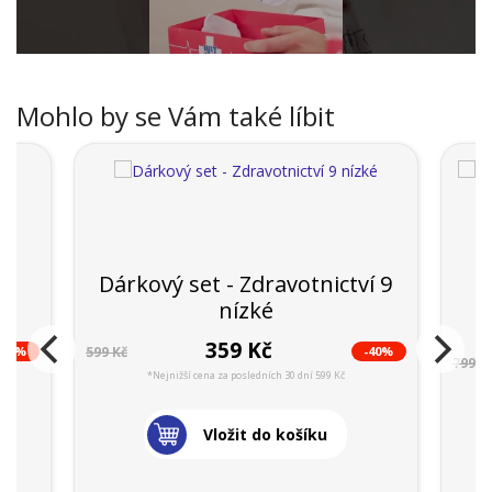
Mohlo by se Vám také líbit
14
Dárkový set - Zdravotnictví 9
nízké
359 Kč
-23%
-40%
599 Kč
799 K
*Nejnižší cena za posledních 30 dní 599 Kč
Vložit do košíku