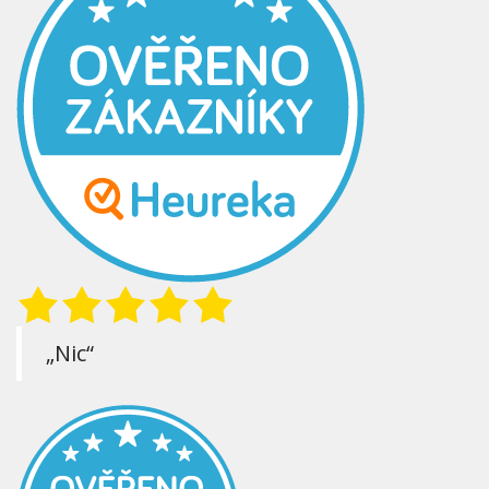
„Nic“