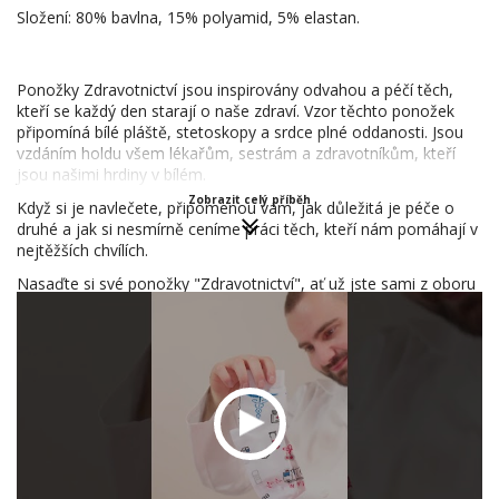
Složení: 80% bavlna, 15% polyamid, 5% elastan.
Ponožky Zdravotnictví jsou inspirovány odvahou a péčí těch,
kteří se každý den starají o naše zdraví. Vzor těchto ponožek
připomíná bílé pláště, stetoskopy a srdce plné oddanosti. Jsou
vzdáním holdu všem lékařům, sestrám a zdravotníkům, kteří
jsou našimi hrdiny v bílém.
Zobrazit celý příběh
Když si je navlečete, připomenou vám, jak důležitá je péče o
druhé a jak si nesmírně ceníme práci těch, kteří nám pomáhají v
nejtěžších chvílích.
Nasaďte si své ponožky "Zdravotnictví", ať už jste sami z oboru
nebo chcete vyjádřit podporu těm, kteří nám pomáhají zůstat
zdraví. Tyto ponožky nejsou jen módním doplňkem, ale
symbolem.