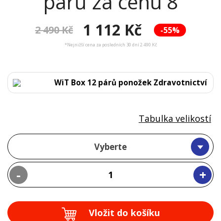
párů za cenu 8
1 112 Kč
2 490 Kč
-55%
*Nejnižší cena za posledních 30 dní 2 490 Kč
WiT Box 12 párů ponožek Zdravotnictví
Tabulka velikostí
Vyberte
-
+
Vložit do košíku